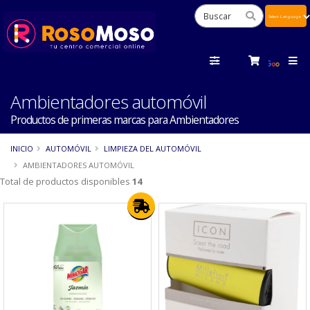
Powered
by
Tra
Ambientadores automóvil
Productos de primeras marcas para Ambientadores
INICIO
AUTOMÓVIL
LIMPIEZA DEL AUTOMÓVIL
AMBIENTADORES AUTOMÓVIL
Total de productos disponibles
14