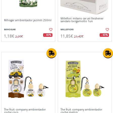
Millefiori milano car air freshener
Mihogar ambientador jazmín 250ml
sandalo bergamotto 1un
MIHOGAR
MILLEFIORI
1,18€
11,85€
- 46%
- 45%
2,20€
21,42€
The fruit company ambientador
The fruit company ambientador
coche coco
coche melón