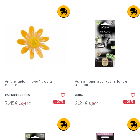
Ambientador "flower" tropical
Aura ambientador coche flor de
essence
algodón
CAR+ACCESORIES
AURA
7,45€
2,21€
- 27%
- 26%
10,14€
3,00€