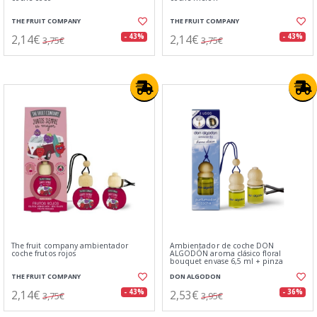
THE FRUIT COMPANY
THE FRUIT COMPANY
2,14€
2,14€
- 43%
- 43%
3,75€
3,75€
The fruit company ambientador
Ambientador de coche DON
coche frutos rojos
ALGODÓN aroma clásico floral
bouquet envase 6,5 ml + pinza
THE FRUIT COMPANY
DON ALGODON
2,14€
2,53€
- 43%
- 36%
3,75€
3,95€