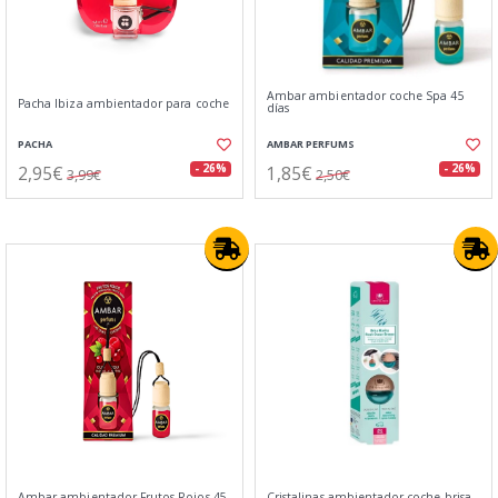
Ambar ambientador coche Spa 45
Pacha Ibiza ambientador para coche
días
PACHA
AMBAR PERFUMS
2,95€
1,85€
- 26%
- 26%
3,99€
2,50€
Ambar ambientador Frutos Rojos 45
Cristalinas ambientador coche brisa