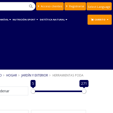
Acceso clientes
Registrarse
Powered by
Translate
OMÓVIL
NUTRICIÓN SPORT
DIETÉTICA NATURAL
CARRITO
IO
HOGAR
JARDÍN Y EXTERIOR
HERRAMIENTAS PODA
5
271
denar