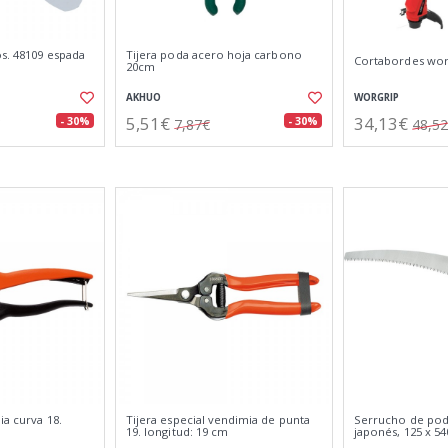
s. 48109 espada
Tijera poda acero hoja carbono
Cortabordes wor
20cm
AKHUO
WORGRIP
5,51€
34,13€
- 30%
- 30%
7,87€
48,5
ia curva 18.
Tijera especial vendimia de punta
Serrucho de pod
19. longitud: 19 cm
japonés, 125 x 5