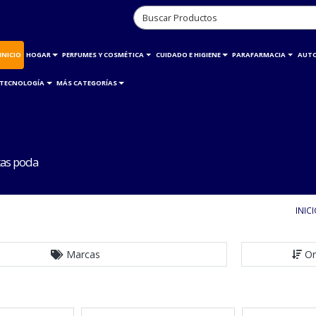
INICIO
HOGAR
PERFUMES Y COSMÉTICA
CUIDADO E HIGIENE
PARAFARMACIA
AUT
TECNOLOGÍA
MÁS CATEGORÍAS
tas poda
INIC
Marcas
Or