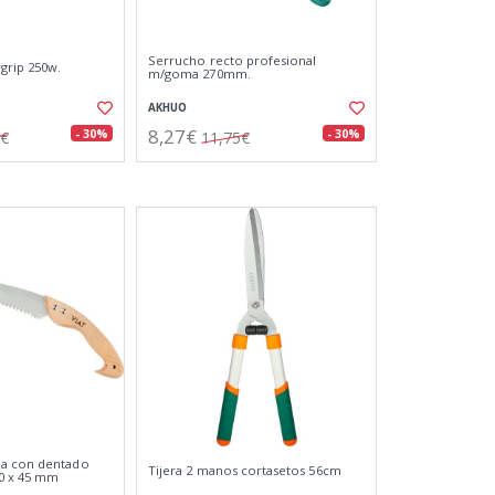
Serrucho recto profesional
grip 250w.
m/goma 270mm.
AKHUO
8,27€
- 30%
- 30%
2€
11,75€
a con dentado
Tijera 2 manos cortasetos 56cm
40 x 45 mm