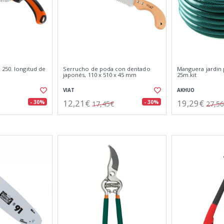
 250. longitud de
Serrucho de poda con dentado
Manguera jardin 
japonés, 110 x 510 x 45 mm
25m.kit
VIAT
AKHUO
12,21€
19,29€
- 30%
- 30%
17,45€
27,5