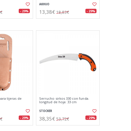
AKHUO
13,38€
- 29%
- 29%
9€
18,83€
ara tijeras de
Serrucho sirkos 330 con funda.
longitud de hoja: 33 cm
STOCKER
38,35€
- 29%
- 29%
1€
53,72€