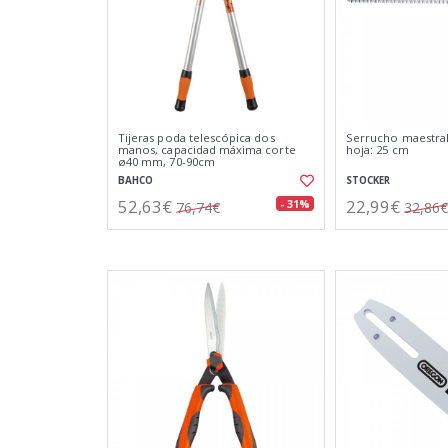
Tijeras poda telescópica dos
Serrucho maestral
manos, capacidad máxima corte
hoja: 25 cm
ø40 mm, 70-90cm
BAHCO
STOCKER
52,63€
22,99€
- 31%
76,74€
32,86€