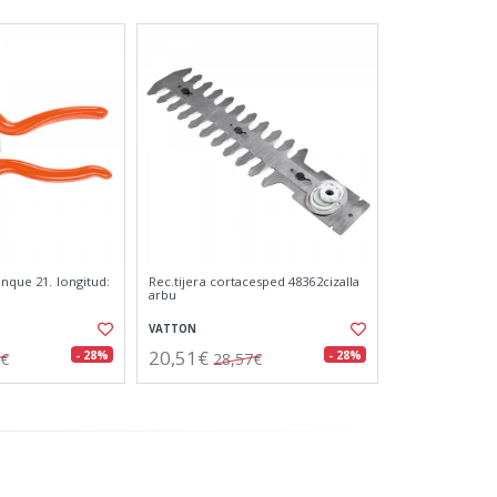
unque 21. longitud:
Rec.tijera cortacesped 48362cizalla
arbu
VATTON
20,51€
- 28%
- 28%
9€
28,57€