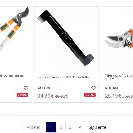
es.cortarramas
Tijera profi de y
Rec. cortacesped 49130 cuchilla
21 cm
VATTON
STOCKER
34,30€
25,19€
- 29%
- 29%
48,02€
35,0
Anterior
1
2
3
4
Siguiente