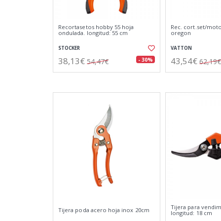
Recortasetos hobby 55 hoja
Rec. cort.set/moto
ondulada. longitud: 55 cm
oregon
STOCKER
VATTON
38,13€
43,54€
- 30%
54,47€
62,19€
Tijera para vendim
Tijera poda acero hoja inox 20cm
longitud: 18 cm