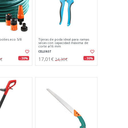
polies.eco 5/8
Tijeras de poda ideal para ramas
secas con capacidad máxima de
corte ø16 mm
CELLFAST
17,01€
- 30%
- 30%
6€
24,30€