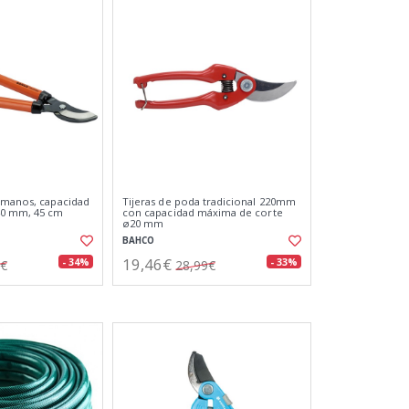
 manos, capacidad
Tijeras de poda tradicional 220mm
40 mm, 45 cm
con capacidad máxima de corte
ø20 mm
BAHCO
19,46€
- 34%
- 33%
7€
28,99€