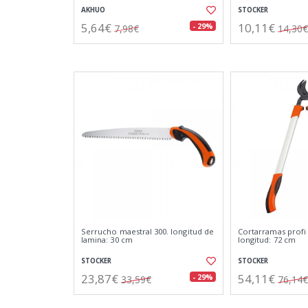
AKHUO
STOCKER
5,64€
10,11€
- 29%
7,98€
14,30€
Serrucho maestral 300. longitud de
Cortarramas profi 
lamina: 30 cm
longitud: 72 cm
STOCKER
STOCKER
23,87€
54,11€
- 29%
33,59€
76,14€