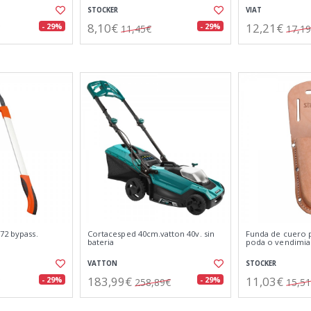
STOCKER
VIAT
8,10€
12,21€
- 29%
- 29%
11,45€
17,1
72 bypass.
Cortacesped 40cm.vatton 40v. sin
Funda de cuero p
bateria
poda o vendimia
VATTON
STOCKER
183,99€
11,03€
- 29%
- 29%
258,89€
15,5