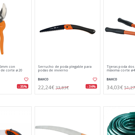
195mm con
Serrucho de poda plegable para
Tijeras poda dos
 de corte ø20
podas de invierno
máxima corte ø
BAHCO
BAHCO
22,24€
34,03€
- 35%
- 34%
33,83€
51,2