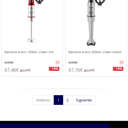
Batidora brazo 1500w. c/vaso red
Batidora brazo 2000w. c/vaso kuken
KUKEN
KUKEN
67,46€
67,76€
- 19%
- 19%
83,67€
83,67€
Anterior
1
2
Siguiente