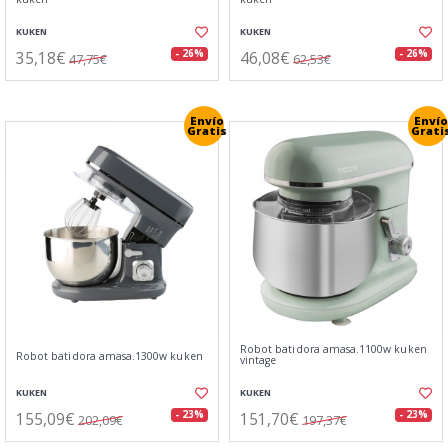
KUKEN
KUKEN
35,18€
46,08€
- 26%
- 26%
47,75€
62,53€
Envío
Envío
Gratis
Grati
Robot batidora amasa.1100w kuken
Robot batidora amasa.1300w kuken
vintage
KUKEN
KUKEN
155,09€
151,70€
- 23%
- 23%
202,09€
197,37€