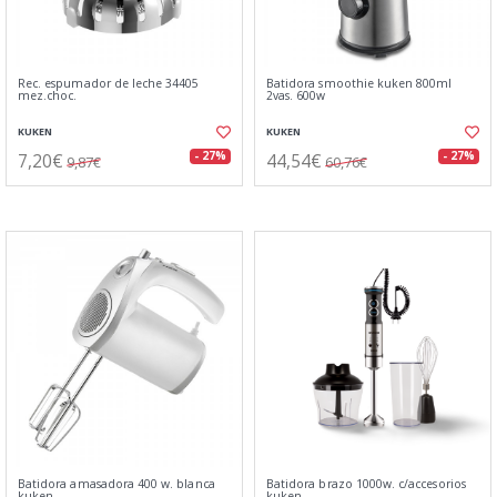
Rec. espumador de leche 34405
Batidora smoothie kuken 800ml
mez.choc.
2vas. 600w
KUKEN
KUKEN
7,20€
44,54€
- 27%
- 27%
9,87€
60,76€
Batidora amasadora 400 w. blanca
Batidora brazo 1000w. c/accesorios
kuken
kuken