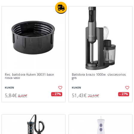
Rec. batidora Kuken 30031 base
Batidora brazo 1000w. c/accesorios
rosca vaso
gris
KUKEN
KUKEN
5,84€
51,43€
- 27%
- 27%
8,02€
70,53€