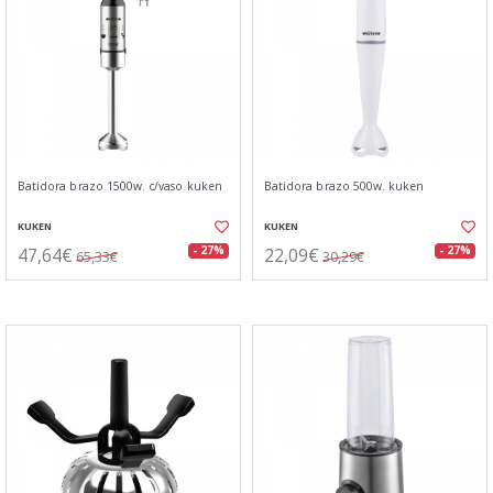
Batidora brazo 1500w. c/vaso kuken
Batidora brazo 500w. kuken
KUKEN
KUKEN
47,64€
22,09€
- 27%
- 27%
65,33€
30,29€