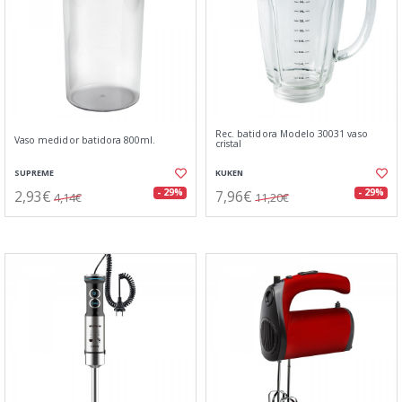
Rec. batidora Modelo 30031 vaso
Vaso medidor batidora 800ml.
cristal
SUPREME
KUKEN
2,93€
7,96€
- 29%
- 29%
4,14€
11,20€