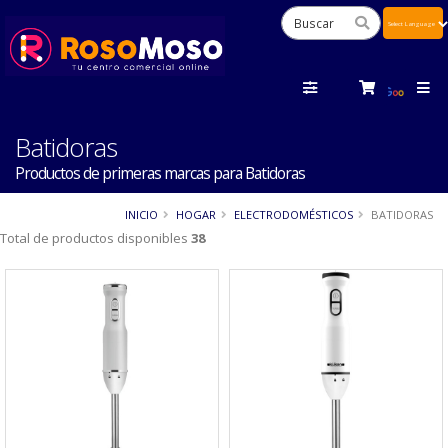
Powered
by
Tra
Batidoras
Productos de primeras marcas para Batidoras
INICIO
HOGAR
ELECTRODOMÉSTICOS
BATIDORAS
Total de productos disponibles
38