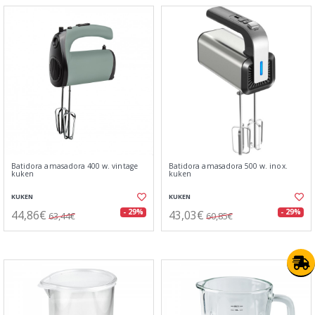
Batidora amasadora 400 w. vintage
Batidora amasadora 500 w. inox.
kuken
kuken
KUKEN
KUKEN
44,86€
43,03€
- 29%
- 29%
63,44€
60,85€