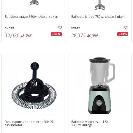
Batidora brazo 850w. c/vaso kuken
Batidora brazo 750w. c/vaso kuken
KUKEN
KUKEN
32,02€
28,37€
- 30%
- 30%
45,74€
40,33€
Rec. espumador de leche 34405
Batidora vaso cristal 1.5l
espumador
1000w.vintage