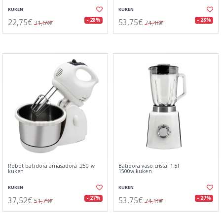
KUKEN
KUKEN
22,75€
53,75€
- 28%
- 28%
31,69€
74,48€
Robot batidora amasadora .250 w
Batidora vaso cristal 1.5l
kuken
1500w.kuken
KUKEN
KUKEN
37,52€
53,75€
- 27%
- 27%
51,73€
74,10€