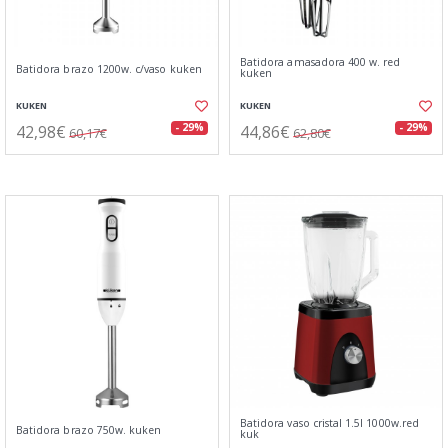
Batidora amasadora 400 w. red
Batidora brazo 1200w. c/vaso kuken
kuken
KUKEN
KUKEN
42,98€
44,86€
- 29%
- 29%
60,17€
62,80€
Batidora vaso cristal 1.5l 1000w.red
Batidora brazo 750w. kuken
kuk