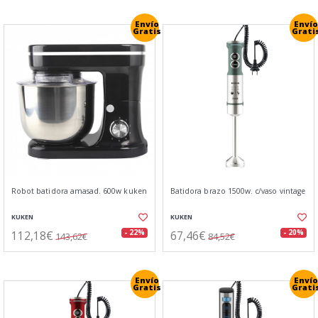
Envío
Envío
Gratis
Grati
Robot batidora amasad. 600w kuken
Batidora brazo 1500w. c/vaso vintage
KUKEN
KUKEN
112,18€
67,46€
- 22%
- 20%
143,62€
84,52€
Envío
Envío
Gratis
Grati