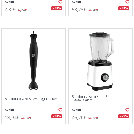
KUKEN
KUKEN
4,39€
53,75€
- 30%
- 30%
6,24€
76,40€
Batidora vaso cristal 1.5l
Batidora brazo 500w. negra kuken
1000w.blanca
KUKEN
KUKEN
18,94€
46,70€
- 30%
- 29%
26,92€
66,05€