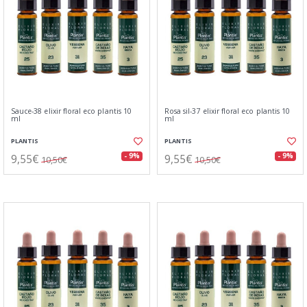
Sauce-38 elixir floral eco plantis 10
Rosa sil-37 elixir floral eco plantis 10
ml
ml
PLANTIS
PLANTIS
9,55€
9,55€
- 9%
- 9%
10,50€
10,50€