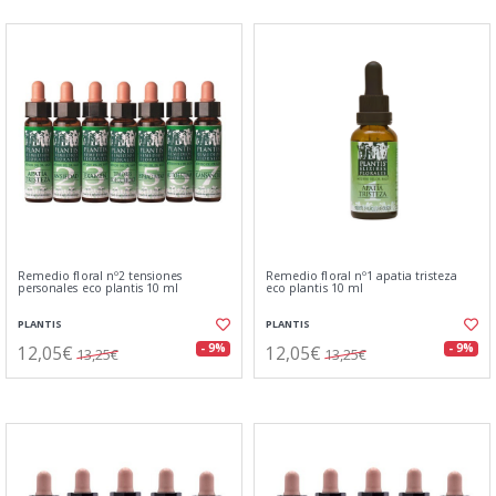
Remedio floral nº2 tensiones
Remedio floral nº1 apatia tristeza
personales eco plantis 10 ml
eco plantis 10 ml
PLANTIS
PLANTIS
12,05€
12,05€
- 9%
- 9%
13,25€
13,25€