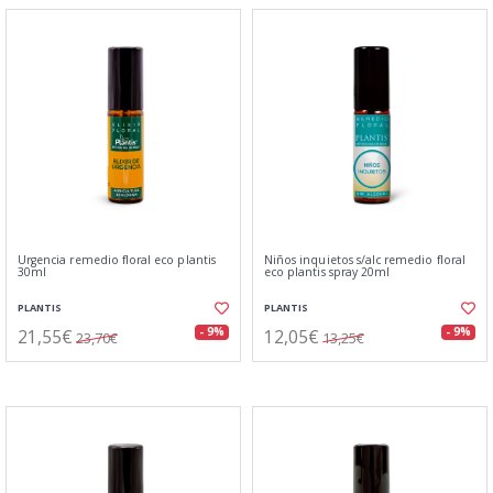
Urgencia remedio floral eco plantis
Niños inquietos s/alc remedio floral
30ml
eco plantis spray 20ml
PLANTIS
PLANTIS
21,55€
12,05€
- 9%
- 9%
23,70€
13,25€