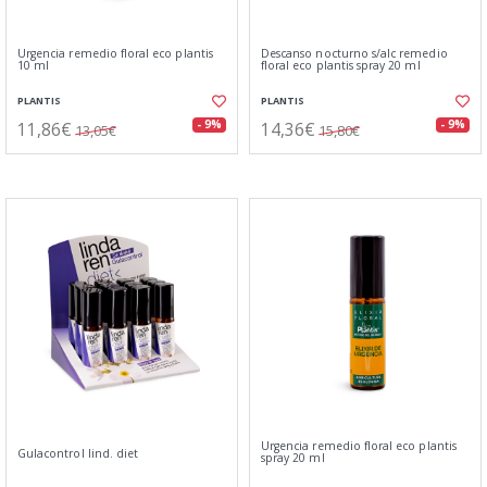
Urgencia remedio floral eco plantis
Descanso nocturno s/alc remedio
10 ml
floral eco plantis spray 20 ml
PLANTIS
PLANTIS
11,86€
14,36€
- 9%
- 9%
13,05€
15,80€
Urgencia remedio floral eco plantis
Gulacontrol lind. diet
spray 20 ml