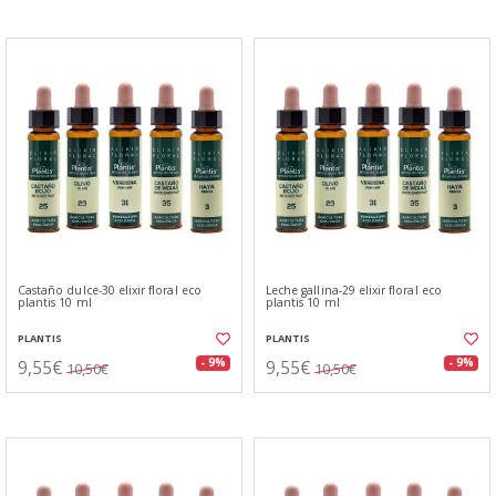
Castaño dulce-30 elixir floral eco
Leche gallina-29 elixir floral eco
plantis 10 ml
plantis 10 ml
PLANTIS
PLANTIS
9,55€
9,55€
- 9%
- 9%
10,50€
10,50€