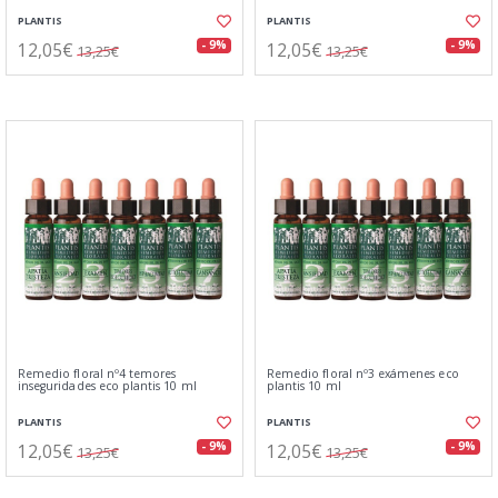
PLANTIS
PLANTIS
12,05€
12,05€
- 9%
- 9%
13,25€
13,25€
Remedio floral nº4 temores
Remedio floral nº3 exámenes eco
inseguridades eco plantis 10 ml
plantis 10 ml
PLANTIS
PLANTIS
12,05€
12,05€
- 9%
- 9%
13,25€
13,25€