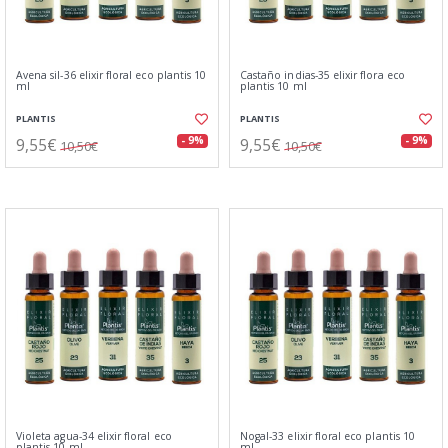
Avena sil-36 elixir floral eco plantis 10
Castaño indias-35 elixir flora eco
ml
plantis 10 ml
PLANTIS
PLANTIS
9,55€
9,55€
- 9%
- 9%
10,50€
10,50€
Violeta agua-34 elixir floral eco
Nogal-33 elixir floral eco plantis 10
plantis 10 ml
ml