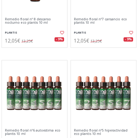
Remedio floral nº 8 descanso
Remedio floral nº7 cansancio eco
nocturno eco plantis 10 ml
plantis 10 ml
PLANTIS
PLANTIS
12,05€
12,05€
- 9%
- 9%
13,25€
13,25€
Remedio floral nº6 autoestima eco
Remedio floral nº5 hiperactividad
plantis 10 ml
eco plantis 10 ml