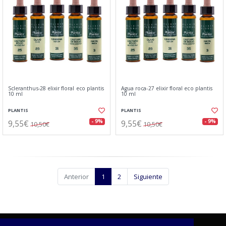
Scleranthus-28 elixir floral eco plantis
Agua roca-27 elixir floral eco plantis
10 ml
10 ml
PLANTIS
PLANTIS
9,55€
9,55€
- 9%
- 9%
10,50€
10,50€
Anterior
1
2
Siguiente