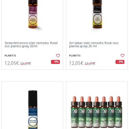
Stress femenino s/alc remedio floral
Sin tabac s/alc remedio floral eco
eco plantis spray 20ml
plantis spray 20 ml
PLANTIS
PLANTIS
12,05€
12,05€
- 9%
- 9%
13,25€
13,25€