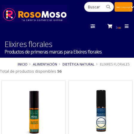
Powered
by
Tra
Elixires florales
Productos de primeras marcas para Elixires florales
INICIO
ALIMENTACIÓN
DIETÉTICA NATURAL
ELIXIRES FLORALES
Total de productos disponibles
56