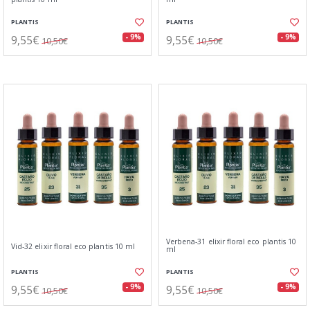
PLANTIS
PLANTIS
9,55€
9,55€
- 9%
- 9%
10,50€
10,50€
Verbena-31 elixir floral eco plantis 10
Vid-32 elixir floral eco plantis 10 ml
ml
PLANTIS
PLANTIS
9,55€
9,55€
- 9%
- 9%
10,50€
10,50€