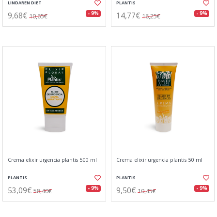
LINDAREN DIET
PLANTIS
9,68€
14,77€
- 9%
- 9%
10,65€
16,25€
Crema elixir urgencia plantis 500 ml
Crema elixir urgencia plantis 50 ml
PLANTIS
PLANTIS
53,09€
9,50€
- 9%
- 9%
58,40€
10,45€