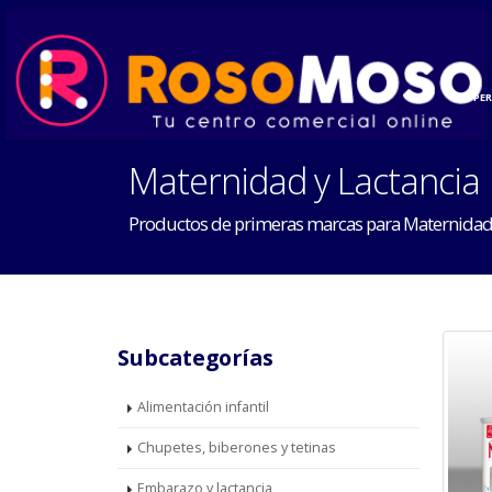
INICIO
HOGAR
PE
Maternidad y Lactancia
Productos de primeras marcas para Maternidad 
Subcategorías
Alimentación infantil
Chupetes, biberones y tetinas
Embarazo y lactancia