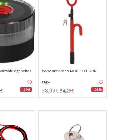
alizable dgt helios
Barra antirrobo MODELO HOOK
CAR+
38,99€
- 29%
- 28%
6€
54,29€