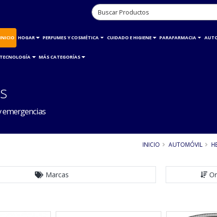
INICIO
HOGAR
PERFUMES Y COSMÉTICA
CUIDADO E HIGIENE
PARAFARMACIA
AUT
TECNOLOGÍA
MÁS CATEGORÍAS
s
y emergencias
INICIO
AUTOMÓVIL
H
Marcas
Or