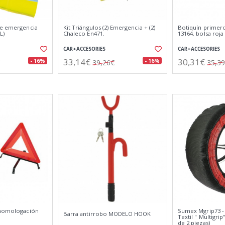
te emergencia
Kit Triángulos (2) Emergencia + (2)
Botiquín primero
L)
Chaleco En471.
13164. bolsa roja
CAR+ACCESORIES
CAR+ACCESORIES
33,14€
30,31€
- 16%
- 16%
39,26€
35,3
 homologación
Sumex Mgrip73 -
Barra antirrobo MODELO HOOK
Textil " Multigri
de 2 piezas)