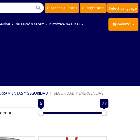
Acceso clientes
Registrarse
Powered by
Translate
OMÓVIL
NUTRICIÓN SPORT
DIETÉTICA NATURAL
CARRITO
ERRAMIENTAS Y SEGURIDAD
SEGURIDAD Y EMERGENCIAS
6
77
denar