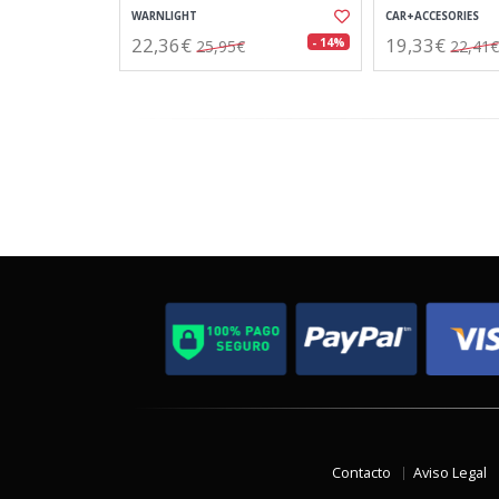
WARNLIGHT
CAR+ACCESORIES
22,36€
19,33€
- 14%
25,95€
22,41€
Contacto
Aviso Legal