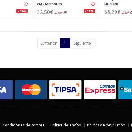
CAR+ACCESORIES
MILTIGRIP
32,50€
66,29€
- 14%
- 10%
36,30€
73,4
Anterior
1
Siguiente
Condiciones de compra
Política de envíos
Política de devolución