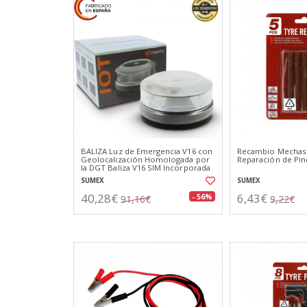
BALIZA Luz de Emergencia V16 con
Recambio Mechas 
Geolocalización Homologada por
Reparación de Pi
la DGT Baliza V16 SIM Incorporada
Clasificación IP-54
SUMEX
SUMEX
40,28€
6,43€
- 56%
91,16€
9,22€