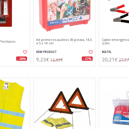
Kit primeros auxilios 30 piezas, 14,5
Cable emergencia
 Pinchazos
x 5 x 14 cm
2,5m.
EDM PRODUCT
MATEL
9,23€
20,21€
- 28%
- 27%
12,60€
27,5