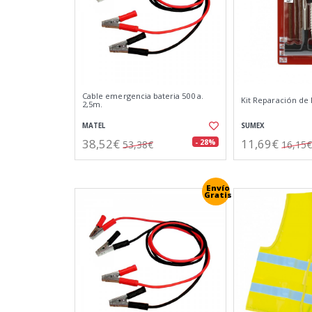
Cable emergencia bateria 500 a.
Kit Reparación de
2,5m.
MATEL
SUMEX
38,52€
11,69€
- 28%
53,38€
16,15€
Envío
Gratis