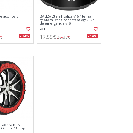
s auxilios din
BALIZA Zte e1 baliza v16 / baliza
geolocalizada conectada dgt / luz
de emergencia v16
ZTE
17,55€
- 14%
- 14%
9€
20,37€
 Cadena Nieve
p" Grupo 73 (juego