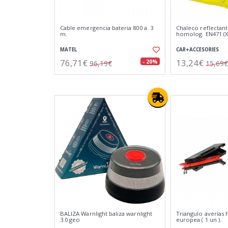
Cable emergencia bateria 800 a. 3
Chaleco reflectan
m.
homolog. EN471 (X
MATEL
CAR+ACCESORIES
76,71€
13,24€
- 20%
96,19€
15,69€
BALIZA Warnlight baliza warnlight
Triangulo averías
3.0 geo
europea ( 1 un ).