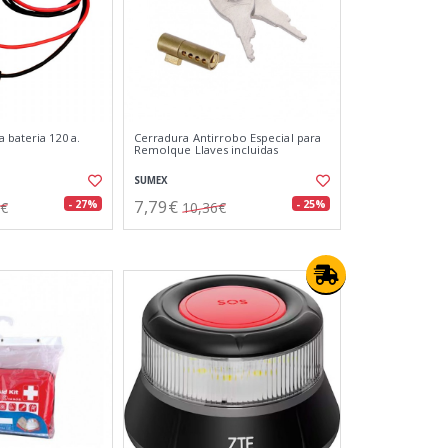
 bateria 120 a.
Cerradura Antirrobo Especial para
Remolque Llaves incluidas
SUMEX
7,79€
- 27%
- 25%
7€
10,36€