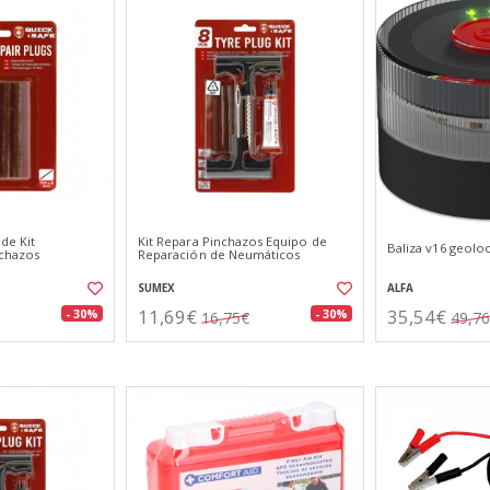
de Kit
Kit Repara Pinchazos Equipo de
Baliza v16 geoloc
nchazos
Reparación de Neumáticos
SUMEX
ALFA
11,69€
35,54€
- 30%
- 30%
16,75€
49,7