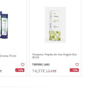
Terpenic Pepita de Uva Virgen Bio
Crema 75 ml
30 ml
TERPENIC LABS
14,37€
- 16%
- 16%
8€
17,19€