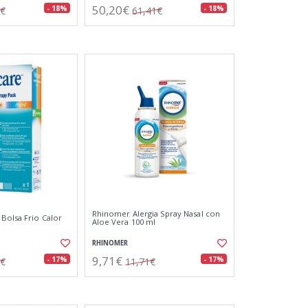
50,20€
- 18%
- 18%
3€
61,41€
Rhinomer Alergia Spray Nasal con
Bolsa Frio Calor
Aloe Vera 100 ml
RHINOMER
9,71€
- 17%
- 17%
3€
11,71€