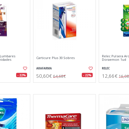
 Lumbares
Relec Pulsera Ar
Carticure Plus 30 Sobres
nidades
Doraemon 1ud
ARAFARMA
RELEC
50,60€
12,66€
- 22%
- 22%
64,68€
16,0