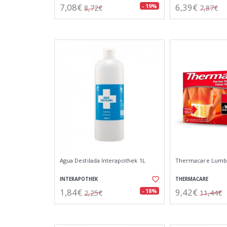
7,08€
6,39€
- 19%
8,72€
7,87€
Agua Destilada Interapothek 1L
Thermacare Lumba
INTERAPOTHEK
THERMACARE
1,84€
9,42€
- 18%
2,25€
11,44€