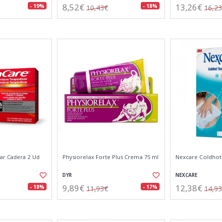
8,52€
13,26€
- 19%
- 18%
10,43€
16,2
r Cadera 2 Ud
Physiorelax Forte Plus Crema 75 ml
Nexcare Coldhot 
DYR
NEXCARE
9,89€
12,38€
- 18%
- 17%
11,93€
14,9