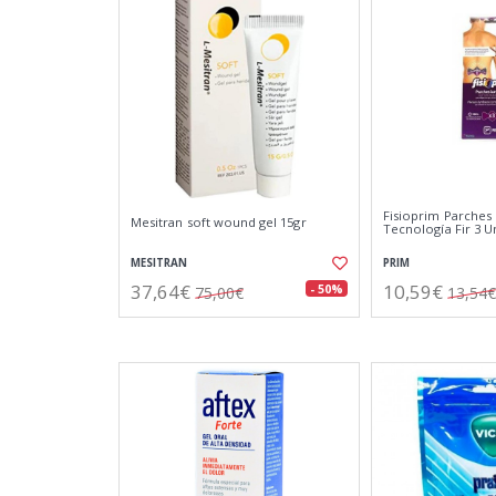
Fisioprim Parches
Mesitran soft wound gel 15gr
Tecnología Fir 3 U
MESITRAN
PRIM
37,64€
10,59€
- 50%
75,00€
13,54€