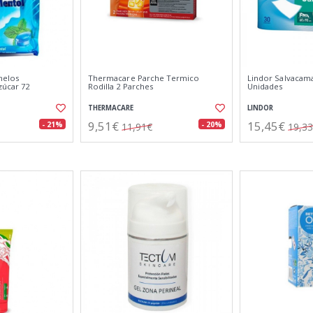
melos
Thermacare Parche Termico
Lindor Salvacam
zúcar 72
Rodilla 2 Parches
Unidades
THERMACARE
LINDOR
9,51€
15,45€
- 21%
- 20%
11,91€
19,3