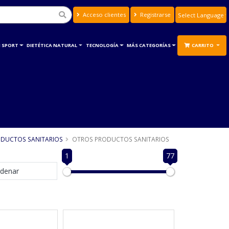
Acceso clientes
Registrarse
Powered by
Translate
 SPORT
DIETÉTICA NATURAL
TECNOLOGÍA
MÁS CATEGORÍAS
CARRITO
DUCTOS SANITARIOS
OTROS PRODUCTOS SANITARIOS
1
77
denar