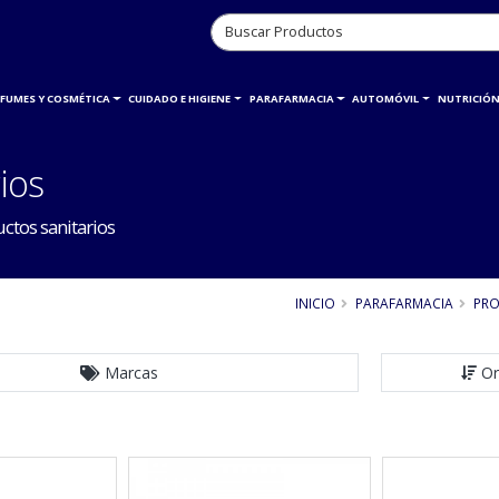
RFUMES Y COSMÉTICA
CUIDADO E HIGIENE
PARAFARMACIA
AUTOMÓVIL
NUTRICIÓN
ios
ctos sanitarios
INICIO
PARAFARMACIA
PRO
Marcas
Or