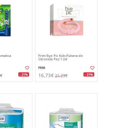
omatica
Prim Bye Pic Kids Pulsera de
Citronela Pez 1 Ud
PRIM
16,73€
- 21%
- 21%
8€
21,23€