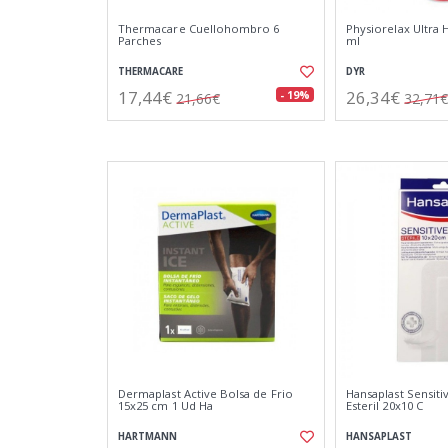
Thermacare Cuellohombro 6
Physiorelax Ultra
Parches
ml
THERMACARE
DYR
17,44€
26,34€
- 19%
21,66€
32,71€
Dermaplast Active Bolsa de Frio
Hansaplast Sensiti
15x25 cm 1 Ud Ha
Esteril 20x10 C
HARTMANN
HANSAPLAST