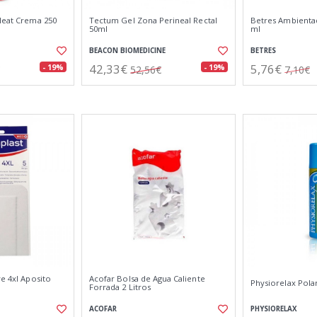
 Heat Crema 250
Tectum Gel Zona Perineal Rectal
Betres Ambientad
50ml
ml
BEACON BIOMEDICINE
BETRES
42,33€
5,76€
- 19%
- 19%
52,56€
7,10€
ve 4xl Aposito
Acofar Bolsa de Agua Caliente
Physiorelax Pola
Forrada 2 Litros
ACOFAR
PHYSIORELAX