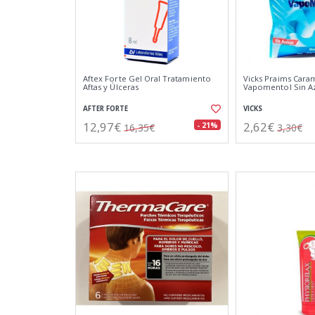
Aftex Forte Gel Oral Tratamiento
Vicks Praims Cara
Aftas y Úlceras
Vapomentol Sin A
AFTER FORTE
VICKS
12,97€
2,62€
- 21%
16,35€
3,30€