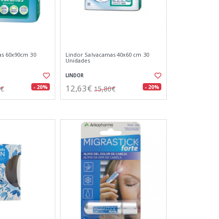
as 60x90cm 30
Lindor Salvacamas 40x60 cm 30
Unidades
LINDOR
12,63€
- 20%
- 20%
3€
15,80€