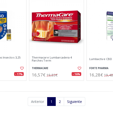
s Insectos 3,25
Thermacare Lumbarcadera 4
Lumbactive CBD 
Parches Term
THERMACARE
FORTE PHARMA
16,57€
16,28€
- 17%
- 16%
19,83€
19,4
Anterior
1
2
Siguiente