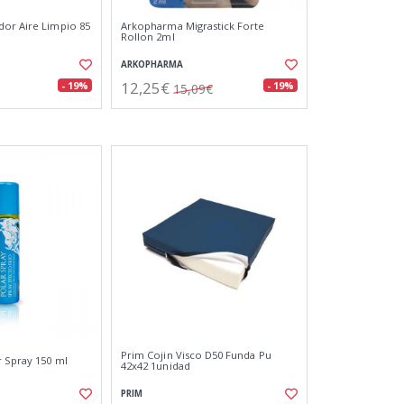
or Aire Limpio 85
Arkopharma Migrastick Forte
Rollon 2ml
ARKOPHARMA
12,25€
- 19%
- 19%
15,09€
Prim Cojin Visco D50 Funda Pu
r Spray 150 ml
42x42 1unidad
PRIM