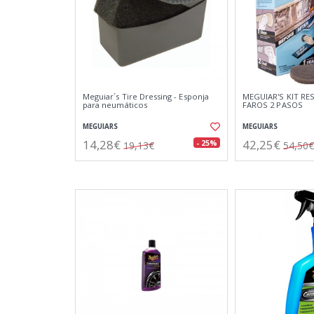
Meguiar´s Tire Dressing - Esponja
MEGUIAR'S KIT RE
para neumáticos
FAROS 2 PASOS
MEGUIARS
MEGUIARS
14,28€
42,25€
- 25%
19,13€
54,50€