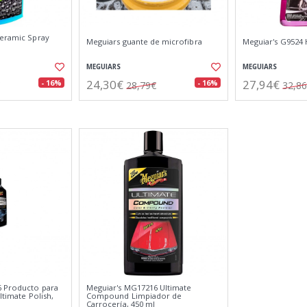
Ceramic Spray
Meguiars guante de microfibra
Meguiar's G9524 
MEGUIARS
MEGUIARS
24,30€
27,94€
- 16%
- 16%
28,79€
32,8
6 Producto para
Meguiar's MG17216 Ultimate
ltimate Polish,
Compound Limpiador de
Carrocería, 450 ml