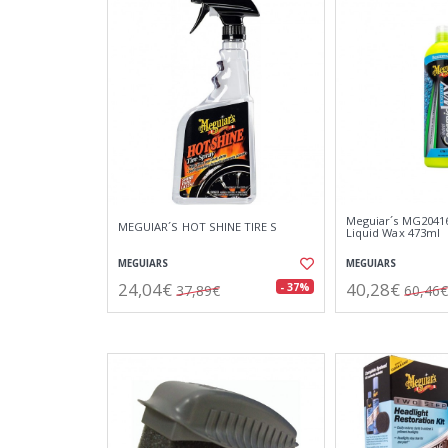
Meguiar´s MG2041
MEGUIAR´S HOT SHINE TIRE S
Liquid Wax 473ml
MEGUIARS
MEGUIARS
24,04€
40,28€
- 37%
37,89€
60,46€