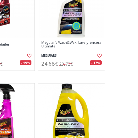
Meguiar's Wash&Wax, Lava y encera
tailer
Ultimate
MEGUIARS
24,68€
- 19%
- 17%
6€
29,72€