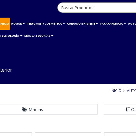
INICIO
HOGAR
PERFUMES Y COSMÉTICA
CUIDADO E HIGIENE
PARAFARMACIA
AUT
TECNOLOGÍA
MÁS CATEGORÍAS
terior
INICIO
AUT
Marcas
Or