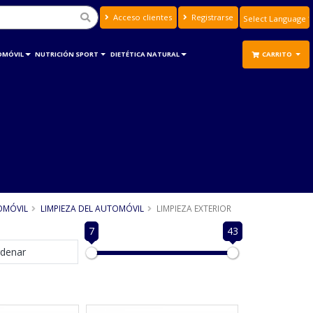
Acceso clientes
Registrarse
Powered by
Translate
OMÓVIL
NUTRICIÓN SPORT
DIETÉTICA NATURAL
CARRITO
OMÓVIL
LIMPIEZA DEL AUTOMÓVIL
LIMPIEZA EXTERIOR
7
43
denar