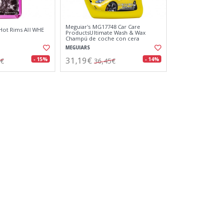
Meguiar's MG17748 Car Care
Hot Rims All WHE
ProductsUltimate Wash & Wax
Champú de coche con cera
MEGUIARS
31,19€
- 15%
- 14%
6€
36,45€