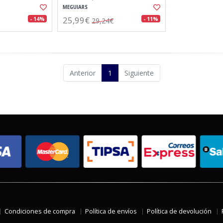
MEGUIARS
25,99€
- 14%
- 11%
29,24€
Anterior
1
Siguiente
Condiciones de compra
Política de envíos
Política de devolución