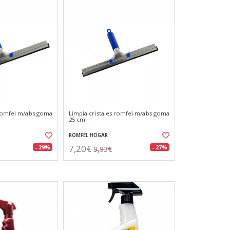
 romfel m/abs goma
Limpia cristales romfel m/abs goma
25 cm
ROMFEL HOGAR
7,20€
- 29%
- 27%
9,93€