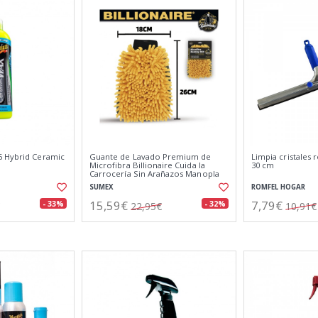
6 Hybrid Ceramic
Guante de Lavado Premium de
Limpia cristales
Microfibra Billionaire Cuida la
30 cm
Carrocería Sin Arañazos Manopla
de Secado y Lavado 26x18 cm
SUMEX
ROMFEL HOGAR
15,59€
7,79€
- 33%
- 32%
22,95€
10,91€