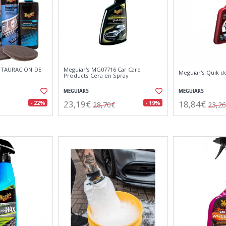
STAURACIÓN DE
Meguiar's MG07716 Car Care
Meguiar's Quik de
Products Cera en Spray
MEGUIARS
MEGUIARS
23,19€
18,84€
- 22%
- 19%
28,70€
23,2