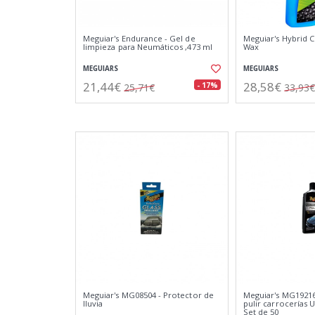
Meguiar's Endurance - Gel de
Meguiar's Hybrid 
limpieza para Neumáticos ,473 ml
Wax
MEGUIARS
MEGUIARS
21,44€
28,58€
- 17%
25,71€
33,93€
Meguiar's MG08504 - Protector de
Meguiar's MG1921
lluvia
pulir carrocerías U
Set de 50