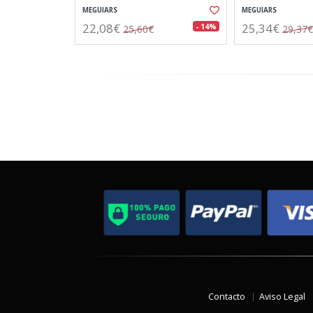
MEGUIARS
MEGUIARS
22,08€
25,34€
- 14%
25,60€
29,37€
Contacto
Aviso Legal