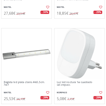
MATEL
MATEL
27,68€
18,85€
- 30%
- 29%
39,54€
26,67€
Regleta led plata c/sens.44x5,5cm.
Luz led noctura 1w cuadrado
7w.f
cal.crepusc.
MATEL
KORPASS
25,53€
5,08€
- 29%
- 29%
36,10€
7,15€