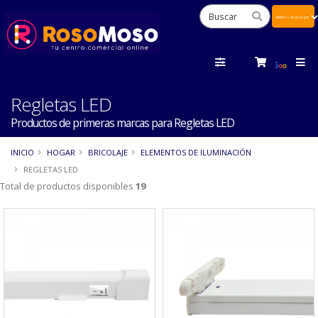
Powered
by
Tra
Regletas LED
Productos de primeras marcas para Regletas LED
INICIO
HOGAR
BRICOLAJE
ELEMENTOS DE ILUMINACIÓN
REGLETAS LED
Total de productos disponibles
19