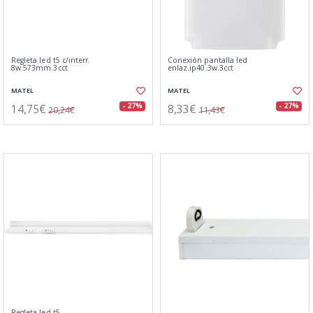
Regleta led t5 c/interr.
Conexión pantalla led
8w.573mm.3cct
enlaz.ip40.3w.3cct
MATEL
MATEL
14,75€
8,33€
- 27%
- 27%
20,24€
11,43€
Regleta led t5