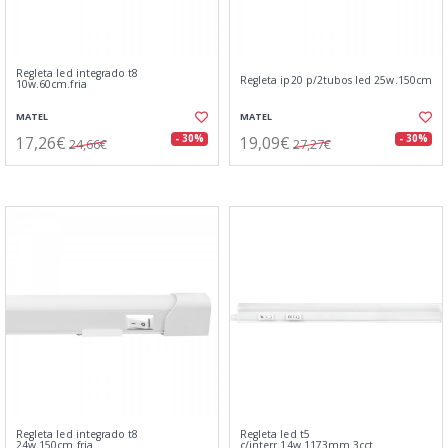
Regleta led integrado t8
Regleta ip20 p/2tubos led 25w.150cm
10w.60cm.fria
MATEL
MATEL
17,26€
19,09€
- 30%
- 30%
24,66€
27,27€
Regleta led integrado t8
Regleta led t5
24w.150cm.fria
c/interr.14w.1173mm.3cct