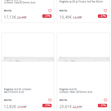
Regleta ip20 p/1tubo led 9w.60cm
c/interr.10w.873mm.3cct
MATEL
MATEL
17,13€
10,49€
- 27%
- 27%
23,49€
14,38€
Regleta led t5 c/interr.
Regleta led t5
4w.313mm.3cct
c/interr.18w.1473mm.3cct
MATEL
MATEL
12,82€
23,61€
- 27%
- 27%
17,50€
32,22€