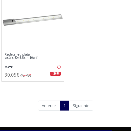
Regleta led plata
c/sens.60x5,5cm.10w.f
MATEL
30,05€
- 26%
40,78€
Anterior
1
Siguiente