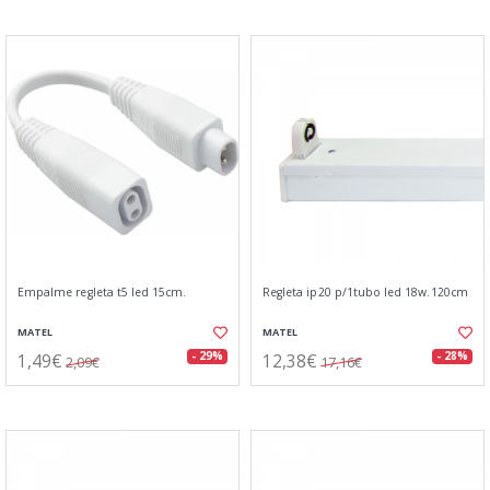
Empalme regleta t5 led 15cm.
Regleta ip20 p/1tubo led 18w.120cm
MATEL
MATEL
1,49€
12,38€
- 29%
- 28%
2,09€
17,16€