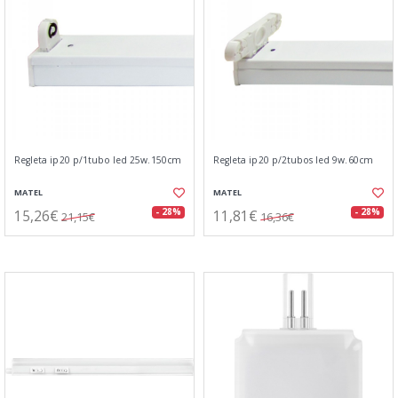
Regleta ip20 p/1tubo led 25w.150cm
Regleta ip20 p/2tubos led 9w.60cm
MATEL
MATEL
15,26€
11,81€
- 28%
- 28%
21,15€
16,36€