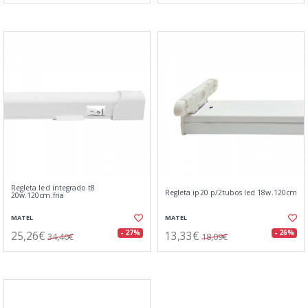
Regleta led integrado t8
Regleta ip20 p/2tubos led 18w.120cm
20w.120cm.fria
MATEL
MATEL
25,26€
13,33€
- 27%
- 26%
34,46€
18,09€