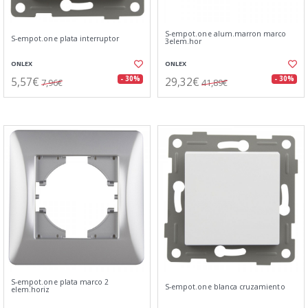
S-empot.one alum.marron marco
S-empot.one plata interruptor
3elem.hor
ONLEX
ONLEX
5,57€
29,32€
- 30%
- 30%
7,96€
41,89€
S-empot.one plata marco 2
S-empot.one blanca cruzamiento
elem.horiz