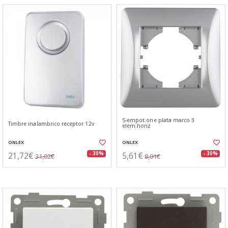
S-empot.one plata marco 3
Timbre inalambrico receptor 12v
elem.horiz
ONLEX
ONLEX
21,72€
5,61€
- 30%
- 30%
31,02€
8,01€