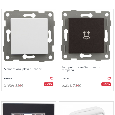
S-empot.one grafito pulsador
S-empot.one plata pulsador
campana
ONLEX
ONLEX
5,96€
5,25€
- 29%
- 29%
8,39€
7,39€