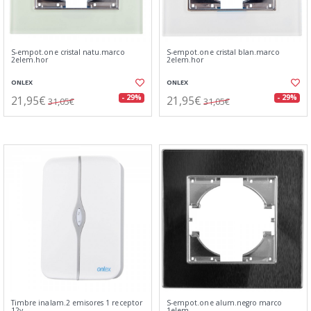
S-empot.one cristal natu.marco
S-empot.one cristal blan.marco
2elem.hor
2elem.hor
ONLEX
ONLEX
21,95€
21,95€
- 29%
- 29%
31,05€
31,05€
Timbre inalam.2 emisores 1 receptor
S-empot.one alum.negro marco
12v
1elem.