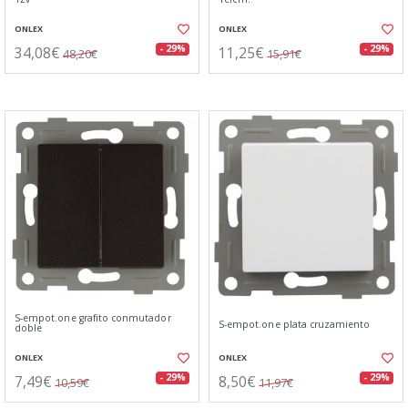
ONLEX
ONLEX
34,08€
11,25€
- 29%
- 29%
48,20€
15,91€
S-empot.one grafito conmutador
S-empot.one plata cruzamiento
doble
ONLEX
ONLEX
7,49€
8,50€
- 29%
- 29%
10,59€
11,97€