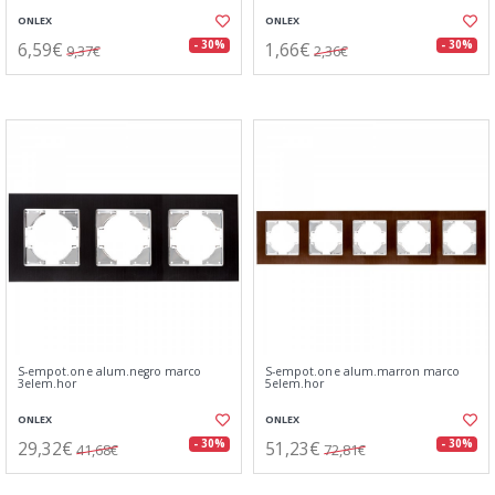
ONLEX
ONLEX
6,59€
1,66€
- 30%
- 30%
9,37€
2,36€
S-empot.one alum.negro marco
S-empot.one alum.marron marco
3elem.hor
5elem.hor
ONLEX
ONLEX
29,32€
51,23€
- 30%
- 30%
41,68€
72,81€