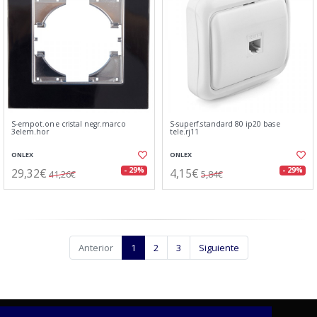
S-empot.one cristal negr.marco
S-superf.standard 80 ip20 base
3elem.hor
tele.rj11
ONLEX
ONLEX
29,32€
4,15€
- 29%
- 29%
41,26€
5,84€
Anterior
1
2
3
Siguiente