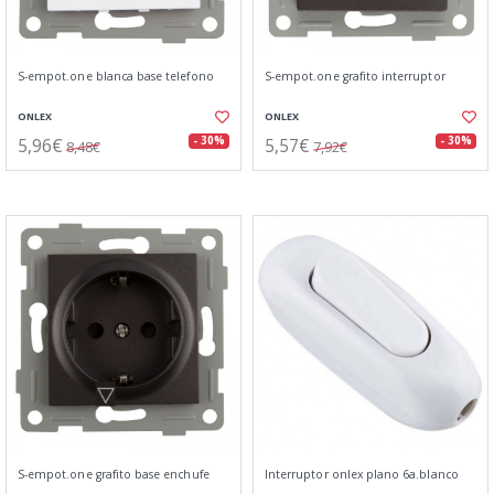
S-empot.one blanca base telefono
S-empot.one grafito interruptor
ONLEX
ONLEX
5,96€
5,57€
- 30%
- 30%
8,48€
7,92€
S-empot.one grafito base enchufe
Interruptor onlex plano 6a.blanco