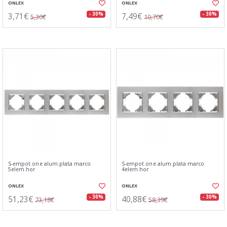
ONLEX
ONLEX
3,71€
7,49€
- 30%
- 30%
5,30€
10,70€
S-empot.one alum.plata marco
S-empot.one alum.plata marco
5elem.hor
4elem.hor
ONLEX
ONLEX
51,23€
40,88€
- 30%
- 30%
73,18€
58,39€