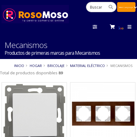
Powered
by
Tra
Mecanismos
Productos de primeras marcas para Mecanismos
INICIO
HOGAR
BRICOLAJE
MATERIAL ELÉCTRICO
MECANISMOS
Total de productos disponibles
89