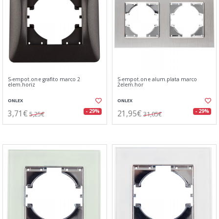
S-empot.one grafito marco 2
S-empot.one alum.plata marco
elem.horiz
2elem.hor
ONLEX
ONLEX
3,71€
21,95€
- 29%
- 29%
5,25€
31,05€