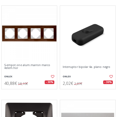
S-empot.one alum.marron marco
Interruptor bipolar 4a. plano negro
4elem.hor
ONLEX
ONLEX
40,88€
2,02€
- 30%
- 30%
58,10€
2,87€