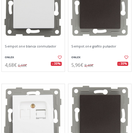
S-empot.one blanca conmutador
S-empot.one grafito pulsador
ONLEX
ONLEX
4,68€
5,96€
- 30%
- 30%
6,68€
8,48€