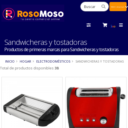
Powered
by
Tra
Sandwicheras y tostadoras
Productos de primeras marcas para Sandwicheras y tostadoras
INICIO
HOGAR
ELECTRODOMÉSTICOS
SANDWICHERAS Y TOSTADORAS
Total de productos disponibles
38