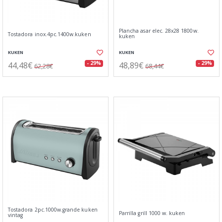
Plancha asar elec. 28x28 1800w.
Tostadora inox.4pc.1400w.kuken
kuken
KUKEN
KUKEN
44,48€
48,89€
- 29%
- 29%
62,28€
68,44€
Tostadora 2pc.1000w.grande kuken
Parrilla grill 1000 w. kuken
vintag