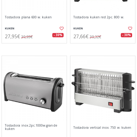
Tostadora plana 600 w. kuken
Tostadora kuken red 2pc. 800 w.
KUKEN
KUKEN
27,95€
27,66€
- 30%
- 30%
39,93€
39,32€
Tostadora inox.2pc.1000w.grande
Tostadora vertical inox. 750 w. kuken
kuken