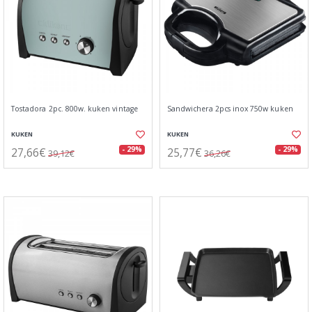
Tostadora 2pc. 800w. kuken vintage
Sandwichera 2pcs inox 750w kuken
KUKEN
KUKEN
27,66€
25,77€
- 29%
- 29%
39,12€
36,26€