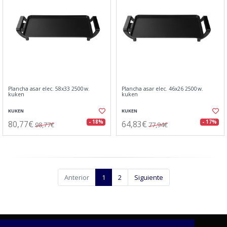
Plancha asar elec. 58x33 2500w.
Plancha asar elec. 46x26 2500w.
kuken
kuken
KUKEN
KUKEN
80,77€
64,83€
- 18%
- 17%
98,77€
77,94€
Anterior
1
2
Siguiente