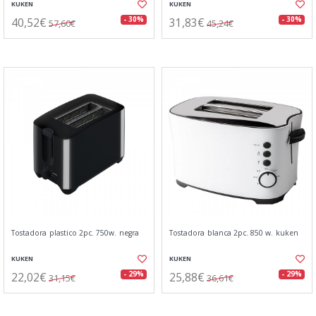
KUKEN
KUKEN
40,52€
31,83€
- 30%
- 30%
57,60€
45,24€
Tostadora plastico 2pc. 750w. negra
Tostadora blanca 2pc. 850 w. kuken
KUKEN
KUKEN
22,02€
25,88€
- 29%
- 29%
31,15€
36,61€