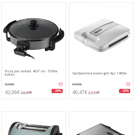
Pizza pan antiad. 40x7 cm. 1500w.
Sandwichera kuken grill 4pz 1400w
kuken
KUKEN
KUKEN
42,06€
40,47€
- 29%
- 29%
59,49€
57,24€