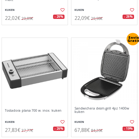
KUKEN
KUKEN
22,02€
22,09€
- 26%
- 26%
29,89€
29,98€
Envío
Grati
Sandwichera desm.grill 4pz 1400w
Tostadora plana 700 w. inox. kuken
kuken
KUKEN
KUKEN
27,83€
67,88€
- 26%
- 19%
37,77€
84,26€