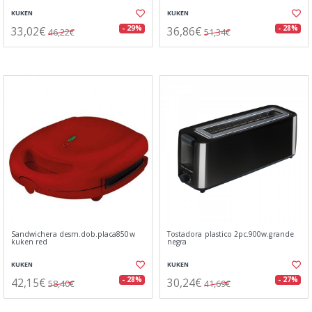
KUKEN
KUKEN
33,02€
36,86€
- 29%
- 28%
46,22€
51,34€
Sandwichera desm.dob.placa850w
Tostadora plastico 2pc.900w.grande
kuken red
negra
KUKEN
KUKEN
42,15€
30,24€
- 28%
- 27%
58,40€
41,69€