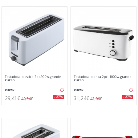
Tostadora plastico 2pc.900w.grande
Tostadora blanca 2pc. 1000w.grande
kuken
kuken
KUKEN
KUKEN
29,41€
31,24€
- 27%
- 27%
40,54€
43,06€