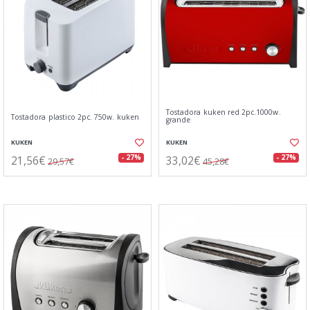
Tostadora kuken red 2pc.1000w.
Tostadora plastico 2pc. 750w. kuken
grande
KUKEN
KUKEN
21,56€
33,02€
- 27%
- 27%
29,57€
45,28€