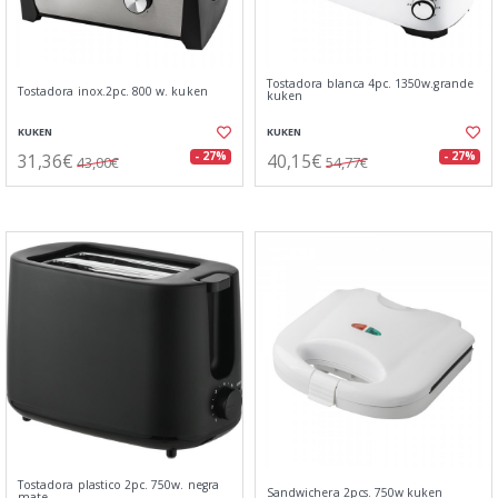
Tostadora blanca 4pc. 1350w.grande
Tostadora inox.2pc. 800 w. kuken
kuken
KUKEN
KUKEN
31,36€
40,15€
- 27%
- 27%
43,00€
54,77€
Tostadora plastico 2pc. 750w. negra
Sandwichera 2pcs. 750w kuken
mate