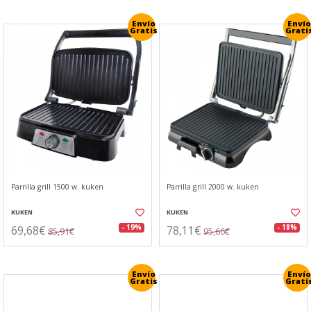
Envío
Envío
Gratis
Grati
Parrilla grill 1500 w. kuken
Parrilla grill 2000 w. kuken
KUKEN
KUKEN
69,68€
78,11€
- 19%
- 18%
85,91€
95,66€
Envío
Envío
Gratis
Grati