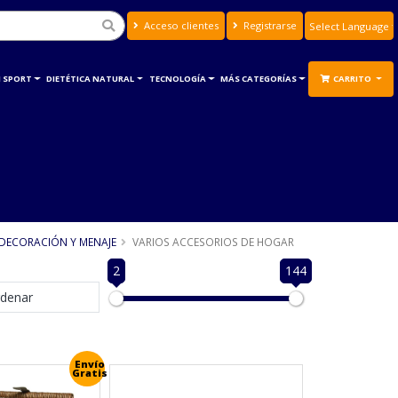
Acceso clientes
Registrarse
Powered by
Translate
 SPORT
DIETÉTICA NATURAL
TECNOLOGÍA
MÁS CATEGORÍAS
CARRITO
DECORACIÓN Y MENAJE
VARIOS ACCESORIOS DE HOGAR
2
144
denar
Envío
Gratis