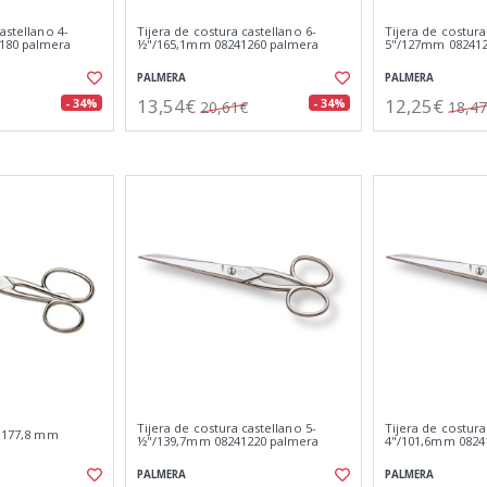
astellano 4-
Tijera de costura castellano 6-
Tijera de costura
180 palmera
½"/165,1mm 08241260 palmera
5"/127mm 082412
PALMERA
PALMERA
13,54€
12,25€
- 34%
- 34%
20,61€
18,4
Tijera de costura castellano 5-
Tijera de costura
/ 177,8 mm
½"/139,7mm 08241220 palmera
4"/101,6mm 0824
PALMERA
PALMERA