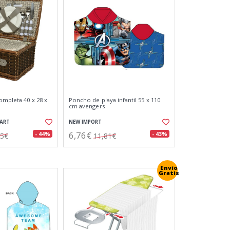
ompleta 40 x 28 x
Poncho de playa infantil 55 x 110
cm avengers
EART
NEW IMPORT
6,76€
- 44%
- 43%
55€
11,81€
Envío
Gratis