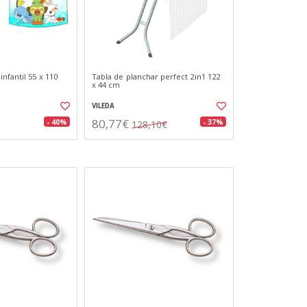
nfantil 55 x 110
Tabla de planchar perfect 2in1 122
x 44 cm
VILEDA
80,77€
- 40%
- 37%
128,10€