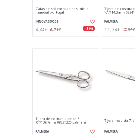
Gafas de sol enrollables sunfold
Tijera de costura c
mundial portugal
½"/114,3mm 08241
INNOVAGOODS
PALMERA
4,40€
11,74€
- 34%
6,71€
17,89€
Tijera de costura europa 5-
Tijera modista 7" 
½"/139,7mm 08221220 palmera
PALMERA
PALMERA