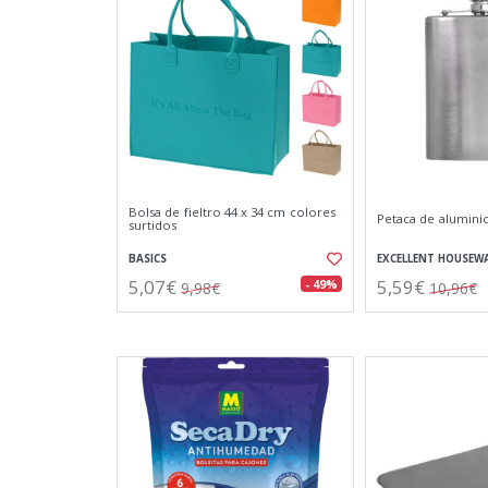
Bolsa de fieltro 44 x 34 cm colores
Petaca de alumini
surtidos
BASICS
EXCELLENT HOUSEW
5,07€
5,59€
- 49%
9,98€
10,96€