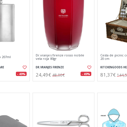
Dr.vranjes firenze rosso nobile
Cesta de picnic c
o 207ml
vela roja 80gr
20 cm
ARE
DR.VRANJES FIRENZE
KITCHENGOODS H
24,49€
81,37€
- 49%
- 49%
48,00€
144,