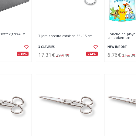
softex gris 45 x
Poncho de playa i
Tijera costura catalana 6'' - 15 cm
cm pokemon
3 CLAVELES
NEW IMPORT
17,31€
6,76€
- 41%
- 41%
29,14€
11,33€