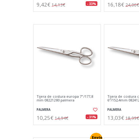
9,42€
16,18€
- 33%
14,13€
24,06€
Tijera de costura europa 7"/177,8
Tijera de costura 
mm 08221280 palmera
6"/152,4mm 08241
PALMERA
PALMERA
10,25€
13,03€
- 31%
14,94€
18,99€
Envío