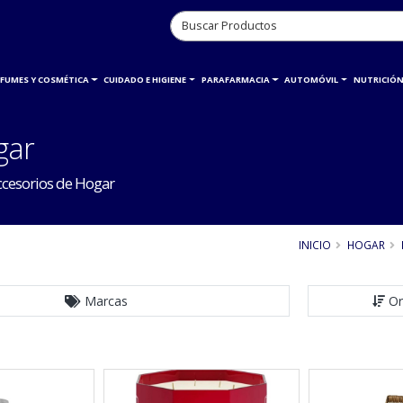
RFUMES Y COSMÉTICA
CUIDADO E HIGIENE
PARAFARMACIA
AUTOMÓVIL
NUTRICIÓN
gar
ccesorios de Hogar
INICIO
HOGAR
Marcas
Or