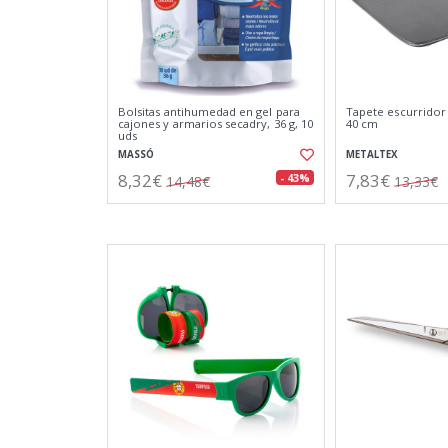
Bolsitas antihumedad en gel para
Tapete escurridor 
cajones y armarios secadry, 36 g, 10
40 cm
uds
MASSÓ
METALTEX
8,32€
7,83€
- 43%
14,48€
13,33€