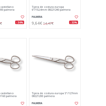
 castellano
Tijera de costura europa
00 palmera
6"/152,4mm 08221240 palmera
PALMERA
9,64€
- 34%
- 33%
7€
14,47€
 castellano
Tijera de costura europa 5"/127mm
1160 palmera
08221200 palmera
PALMERA