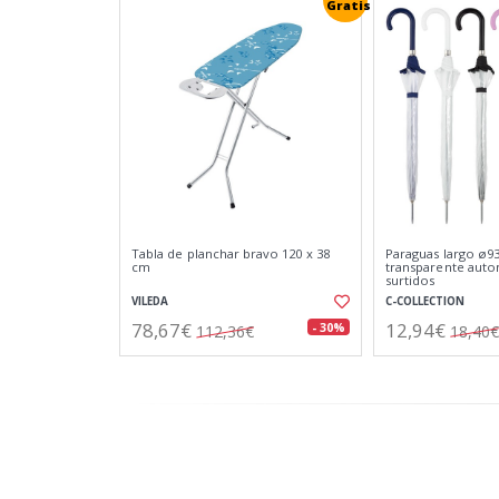
Gratis
Tabla de planchar bravo 120 x 38
Paraguas largo ø9
cm
transparente auto
surtidos
VILEDA
C-COLLECTION
78,67€
12,94€
- 30%
112,36€
18,40€