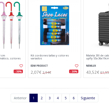
3 cm
Kit cordones tallas y colores
Maleta 30l de cab
mático, colores
variados
upfly 55x36x19c
EDM PRODUCT
NEWLUX
2,07€
43,52€
- 30%
- 30%
2,94€
61,5
Anterior
1
2
3
4
5
6
Siguiente