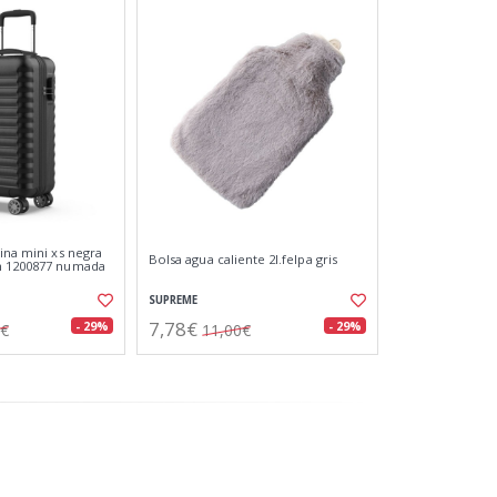
ina mini xs negra
Bolsa agua caliente 2l.felpa gris
m 1200877 numada
SUPREME
7,78€
- 29%
- 29%
5€
11,00€