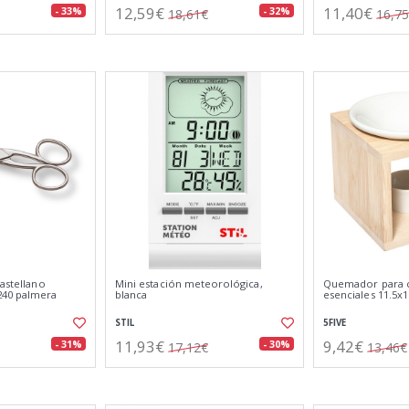
12,59€
11,40€
- 33%
- 32%
18,61€
16,7
castellano
Mini estación meteorológica,
Quemador para c
240 palmera
blanca
esenciales 11.5x
STIL
5FIVE
11,93€
9,42€
- 31%
- 30%
17,12€
13,46€