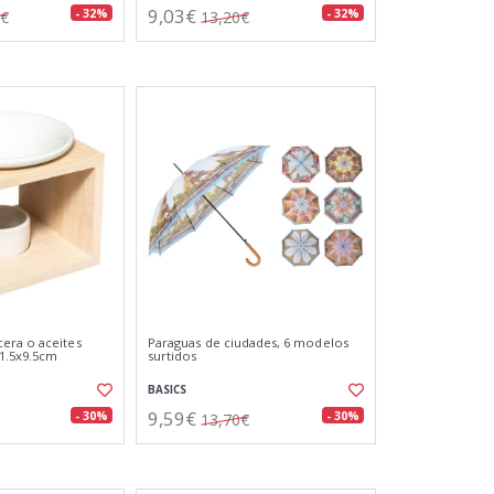
9,03€
- 32%
- 32%
5€
13,20€
era o aceites
Paraguas de ciudades, 6 modelos
11.5x9.5cm
surtidos
BASICS
9,59€
- 30%
- 30%
13,70€