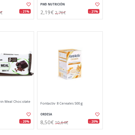
PWD NUTRICIÓN
2,19€
- 21%
- 21%
5€
2,76€
in Meal Chocolate
Fontactiv 8 Cereales 500 g
ORDESA
8,50€
- 20%
- 20%
10,64€