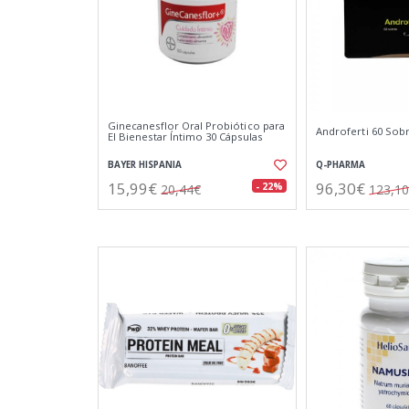
Ginecanesflor Oral Probiótico para
Androferti 60 Sob
El Bienestar Íntimo 30 Cápsulas
BAYER HISPANIA
Q-PHARMA
15,99€
96,30€
- 22%
20,44€
123,1