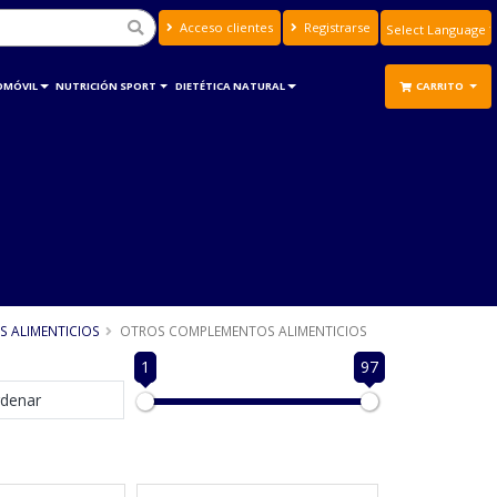
Acceso clientes
Registrarse
Powered by
Translate
OMÓVIL
NUTRICIÓN SPORT
DIETÉTICA NATURAL
CARRITO
 ALIMENTICIOS
OTROS COMPLEMENTOS ALIMENTICIOS
1
97
denar