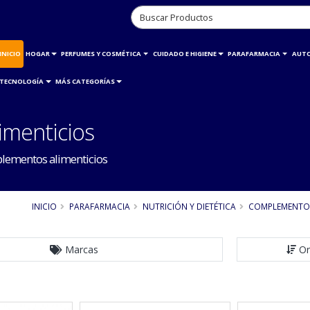
INICIO
HOGAR
PERFUMES Y COSMÉTICA
CUIDADO E HIGIENE
PARAFARMACIA
AUT
TECNOLOGÍA
MÁS CATEGORÍAS
imenticios
lementos alimenticios
INICIO
PARAFARMACIA
NUTRICIÓN Y DIETÉTICA
COMPLEMENTOS
Marcas
Or