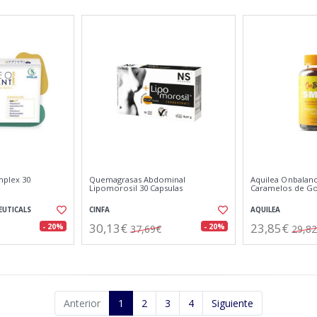
mplex 30
Quemagrasas Abdominal
Aquilea Onbalanc
Lipomorosil 30 Capsulas
Caramelos de Go
EUTICALS
CINFA
AQUILEA
30,13€
23,85€
- 20%
- 20%
37,69€
29,8
Anterior
1
2
3
4
Siguiente