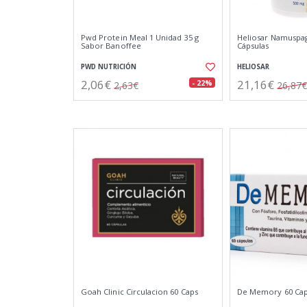
Pwd Protein Meal 1 Unidad 35 g
Heliosar Namuspa
Sabor Banoffee
Cápsulas
PWD NUTRICIÓN
HELIOSAR
2,06€
21,16€
- 22%
2,63€
26,87€
Goah Clinic Circulacion 60 Caps
De Memory 60 Cap