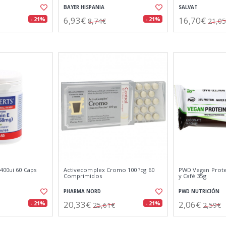
BAYER HISPANIA
SALVAT
6,93€
16,70€
- 21%
- 21%
8,74€
21,0
 400ui 60 Caps
Activecomplex Cromo 100 ?cg 60
PWD Vegan Prote
Comprimidos
y Café 35g
PHARMA NORD
PWD NUTRICIÓN
20,33€
2,06€
- 21%
- 21%
25,61€
2,59€