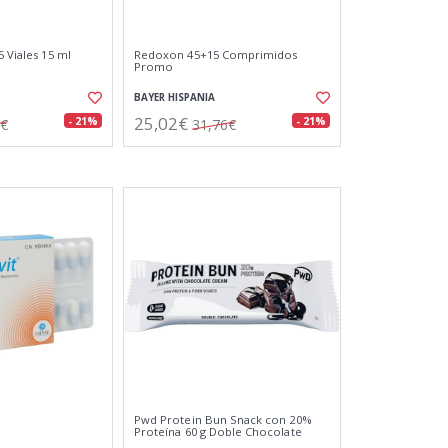
5 Viales 15 ml
Redoxon 45+15 Comprimidos
Promo
BAYER HISPANIA
25,02€
- 21%
- 21%
7€
31,76€
Pwd Protein Bun Snack con 20%
Proteína 60 g Doble Chocolate