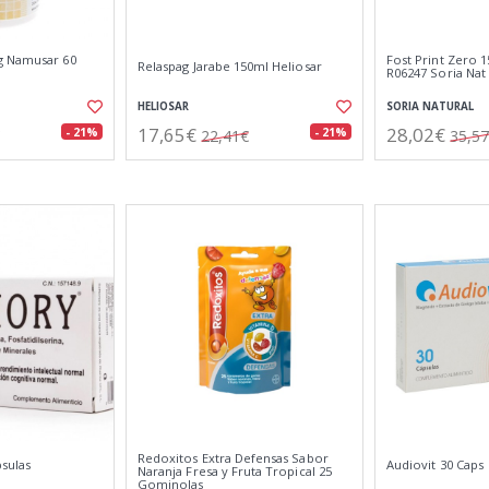
g Namusar 60
Fost Print Zero 1
Relaspag Jarabe 150ml Heliosar
R06247 Soria Nat
HELIOSAR
SORIA NATURAL
17,65€
28,02€
- 21%
- 21%
22,41€
35,5
Redoxitos Extra Defensas Sabor
sulas
Audiovit 30 Caps
Naranja Fresa y Fruta Tropical 25
Gominolas