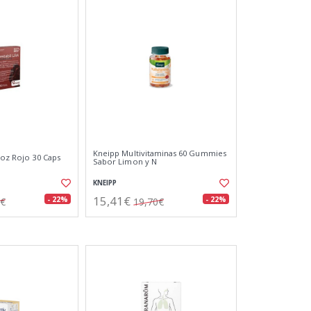
Kneipp Multivitaminas 60 Gummies
roz Rojo 30 Caps
Sabor Limon y N
KNEIPP
15,41€
- 22%
- 22%
7€
19,70€