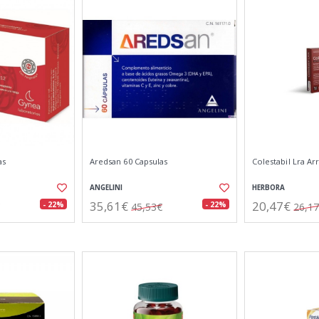
as
Aredsan 60 Capsulas
Colestabil Lra Ar
ANGELINI
HERBORA
35,61€
20,47€
- 22%
- 22%
45,53€
26,1