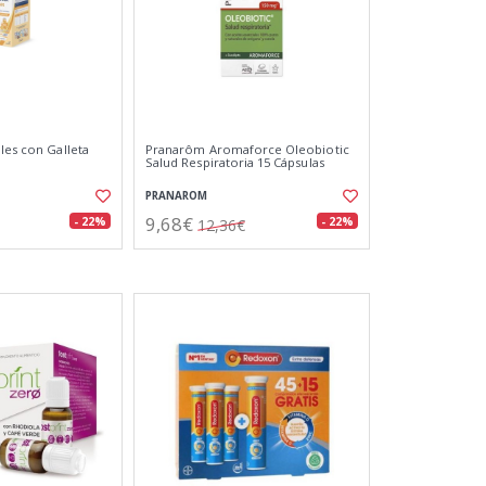
les con Galleta
Pranarôm Aromaforce Oleobiotic
Salud Respiratoria 15 Cápsulas
PRANAROM
9,68€
- 22%
- 22%
12,36€