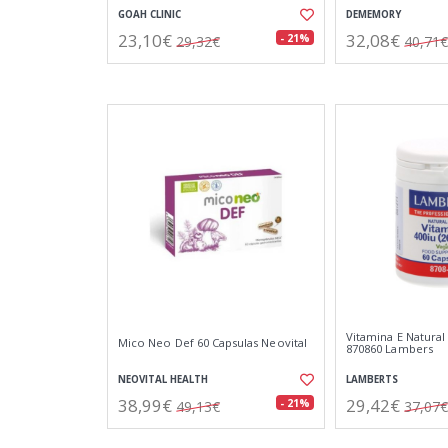
GOAH CLINIC
DEMEMORY
23,10€
32,08€
- 21%
29,32€
40,71€
Vitamina E Natural
Mico Neo Def 60 Capsulas Neovital
870860 Lambers
NEOVITAL HEALTH
LAMBERTS
38,99€
29,42€
- 21%
49,13€
37,07€