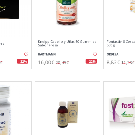
Kneipp Cabello y Uñas 60 Gummies
Fontactiv 8 Cerea
res
Sabor Fresa
500 g
HARTMANN
ORDESA
16,00€
8,83€
- 22%
- 22%
0€
20,45€
11,28€