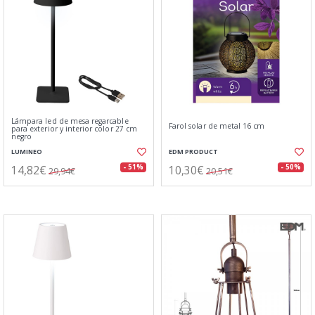
Lámpara led de mesa regarcable
Farol solar de metal 16 cm
para exterior y interior color 27 cm
negro
LUMINEO
EDM PRODUCT
14,82€
10,30€
- 51%
- 50%
29,94€
20,51€