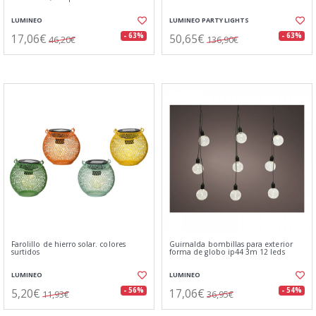
LUMINEO
LUMINEO PARTY LIGHTS
17,06€
50,65€
- 63%
- 63%
46,20€
136,90€
Farolillo de hierro solar. colores
Guirnalda bombillas para exterior
surtidos
forma de globo ip44 3m 12 leds
LUMINEO
LUMINEO
5,20€
17,06€
- 56%
- 54%
11,93€
36,95€