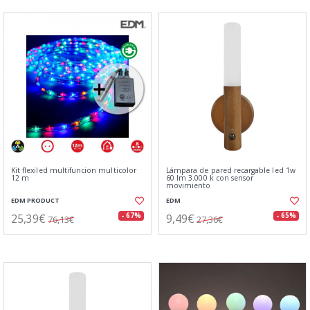
Kit flexiled multifuncion multicolor
Lámpara de pared recargable led 1w
12 m
60 lm 3.000 k con sensor
movimiento
EDM PRODUCT
EDM
25,39€
9,49€
- 67%
- 65%
76,13€
27,36€