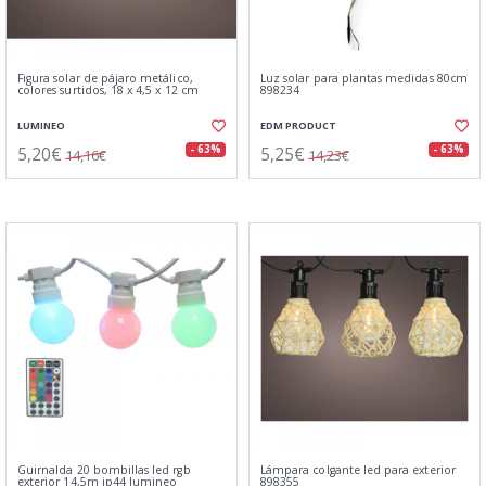
Figura solar de pájaro metálico,
Luz solar para plantas medidas 80cm
colores surtidos, 18 x 4,5 x 12 cm
898234
LUMINEO
EDM PRODUCT
5,20€
5,25€
- 63%
- 63%
14,16€
14,23€
Guirnalda 20 bombillas led rgb
Lámpara colgante led para exterior
exterior 14,5m ip44 lumineo
898355