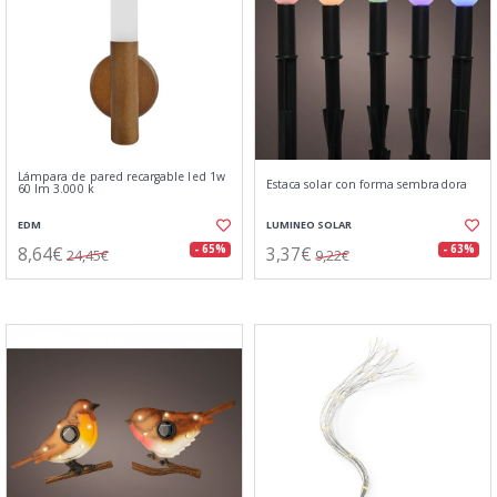
Lámpara de pared recargable led 1w
Estaca solar con forma sembradora
60 lm 3.000 k
EDM
LUMINEO SOLAR
8,64€
3,37€
- 65%
- 63%
24,45€
9,22€