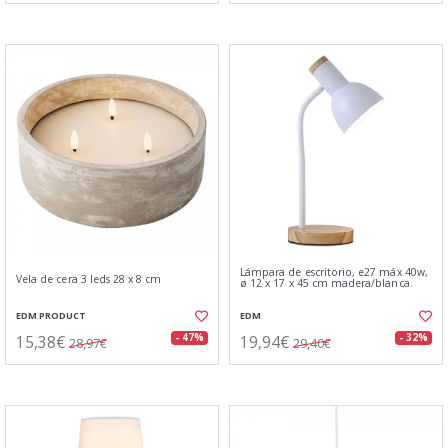
Lámpara de escritorio, e27 máx 40w,
Vela de cera 3 leds 28 x 8 cm
ø 12 x 17 x 45 cm madera/blanca.
EDM PRODUCT
EDM
15,38€
19,94€
- 47%
- 32%
28,97€
29,40€