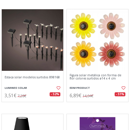
Figura solar metálica con forma de
Estaca solar modelos surtidos 898168
flor colores surtidos ø14 x 4 cm
LUMINEO SOLAR
EDM PRODUCT
3,51€
6,89€
- 52%
- 51%
7,28€
14,04€