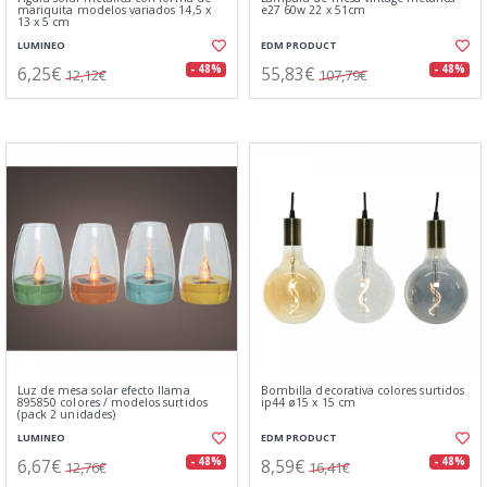
mariquita modelos variados 14,5 x
e27 60w 22 x 51cm
13 x 5 cm
LUMINEO
EDM PRODUCT
6,25€
55,83€
- 48%
- 48%
12,12€
107,79€
Luz de mesa solar efecto llama
Bombilla decorativa colores surtidos
895850 colores / modelos surtidos
ip44 ø15 x 15 cm
(pack 2 unidades)
LUMINEO
EDM PRODUCT
6,67€
8,59€
- 48%
- 48%
12,76€
16,41€