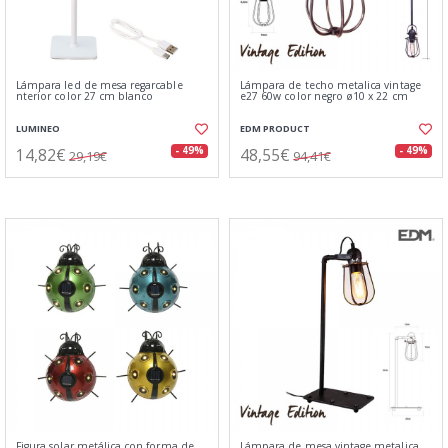
Lámpara led de mesa regarcable
Lámpara de techo metalica vintage
nterior color 27 cm blanco
e27 60w color negro ø10 x 22 cm
LUMINEO
EDM PRODUCT
14,82€
48,55€
- 49%
- 49%
29,19€
94,41€
Figura solar metálica con forma de
Lámpara de mesa vintage metalica