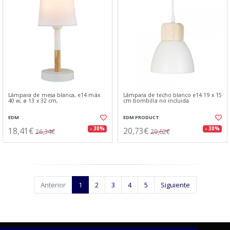
Lámpara de mesa blanca, e14 máx
Lámpara de techo blanco e14 19 x 15
40 w, ø 13 x 32 cm,
cm bombilla no incluida
EDM
EDM PRODUCT
18,41€
20,73€
- 30%
- 30%
26,34€
29,62€
Anterior
1
2
3
4
5
Siguiente