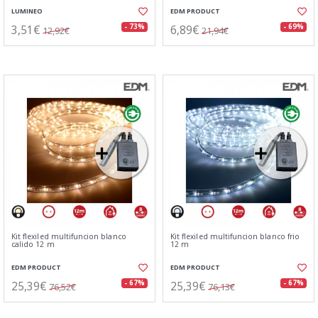
LUMINEO
EDM PRODUCT
3,51€
6,89€
- 73%
- 69%
12,92€
21,94€
Kit flexiled multifuncion blanco
Kit flexiled multifuncion blanco frio
calido 12 m
12 m
EDM PRODUCT
EDM PRODUCT
25,39€
25,39€
- 67%
- 67%
76,52€
76,13€