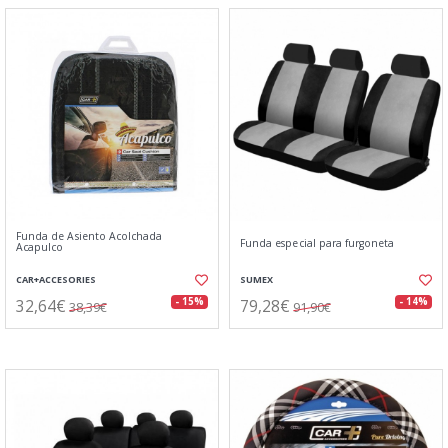
Funda de Asiento Acolchada
Funda especial para furgoneta
Acapulco
CAR+ACCESORIES
SUMEX
32,64€
79,28€
- 15%
- 14%
38,39€
91,90€