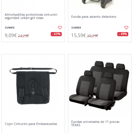
Almohadillas protectoras cinturón
Funda para asiento delantero
seguridad urban girl rosas
SUMEX
SUMEX
9,09€
15,59€
- 63%
- 49%
24,29€
30,29€
Fundas universales de 11 piezas
Cojin Cinturón para Embarazadas
TEXAS