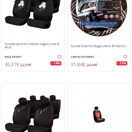
Fundas asiento textiles negras rose &
Funda Volante Negra estilo Británico
skull
RACE SPORT
CAR+ACCESORIES
45,37€
31,84€
- 14%
- 13%
52,59€
36,64€