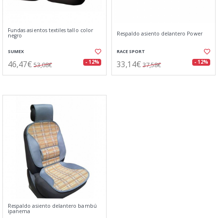
Fundas asientos textiles tallo color
Respaldo asiento delantero Power
negro
SUMEX
RACE SPORT
46,47€
33,14€
- 12%
- 12%
53,08€
37,58€
Respaldo asiento delantero bambú
ipanema