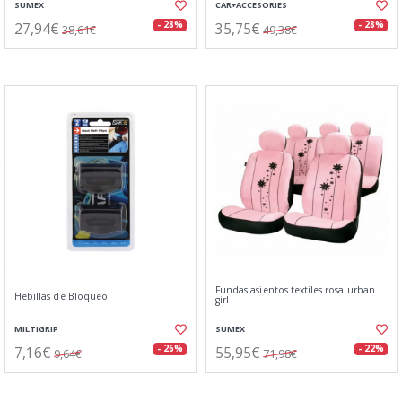
SUMEX
CAR+ACCESORIES
27,94€
35,75€
- 28%
- 28%
38,61€
49,38€
Fundas asientos textiles rosa urban
Hebillas de Bloqueo
girl
MILTIGRIP
SUMEX
7,16€
55,95€
- 26%
- 22%
9,64€
71,98€