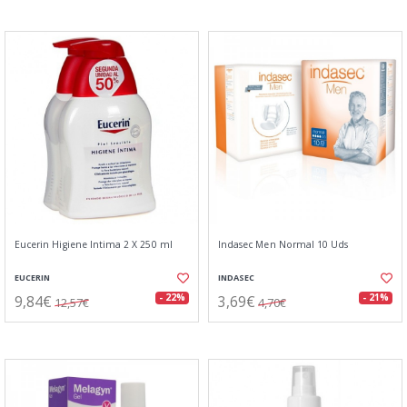
Eucerin Higiene Intima 2 X 250 ml
Indasec Men Normal 10 Uds
EUCERIN
INDASEC
9,84€
3,69€
- 22%
- 21%
12,57€
4,70€