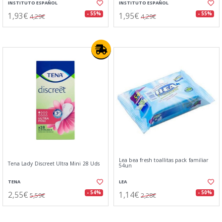
INSTITUTO ESPAÑOL
INSTITUTO ESPAÑOL
1,93€
1,95€
- 55%
- 55%
4,29€
4,29€
Lea bea fresh toallitas pack familiar
Tena Lady Discreet Ultra Mini 28 Uds
54un
TENA
LEA
2,55€
1,14€
- 54%
- 50%
5,59€
2,28€