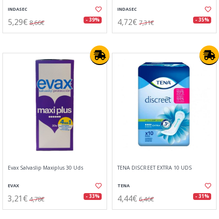
INDASEC
INDASEC
5,29€
4,72€
- 39%
- 35%
8,66€
7,31€
Evax Salvaslip Maxiplus 30 Uds
TENA DISCREET EXTRA 10 UDS
EVAX
TENA
3,21€
4,44€
- 33%
- 31%
4,78€
6,46€