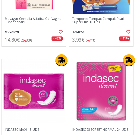
Muvagyn Centella Asiatica Gel Vaginal
Tampones Tampax Compak Pearl
8 Monodosis
Super Plus 16 Uds
MUVAGYN
TAMPAX
14,80€
3,93€
- 42%
- 41%
25,33€
6,71€
INDASEC MAXI 15 UDS
INDASEC DISCREET NORMAL 24 UDS