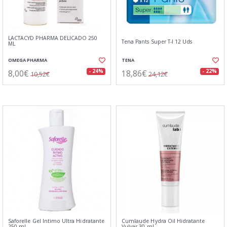
LACTACYD PHARMA DELICADO 250
Tena Pants Super T-l 12 Uds
ML
OMEGA PHARMA
TENA
8,00€
18,86€
- 24%
- 22%
10,52€
24,12€
Saforelle Gel Intimo Ultra Hidratante
Cumlaude Hydra Oil Hidratante
250 ml
Vulvar 30 ml