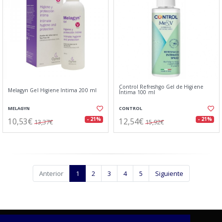
Control Refreshgo Gel de Higiene
Melagyn Gel Higiene Intima 200 ml
Íntima 100 ml
MELAGYN
CONTROL
10,53€
12,54€
- 21%
- 21%
13,37€
15,92€
Anterior
1
2
3
4
5
Siguiente