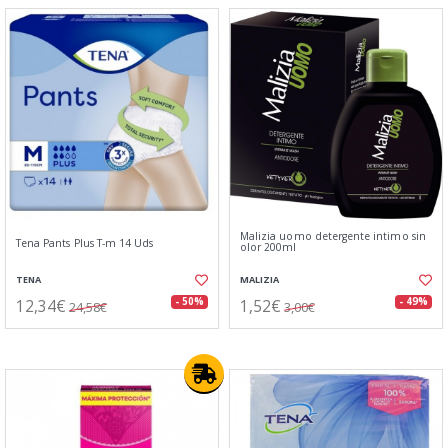
Malizia uomo detergente intimo sin
Tena Pants Plus T-m 14 Uds
olor 200ml
TENA
MALIZIA
12,34€
1,52€
- 50%
- 49%
24,58€
3,00€