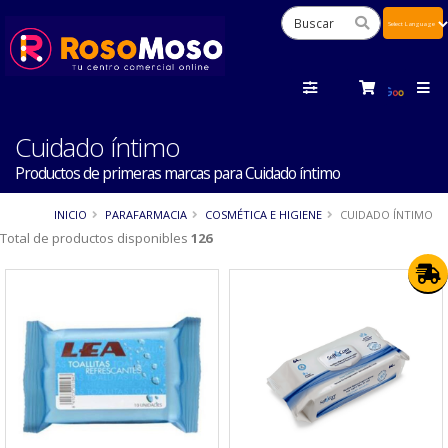
Powered
by
Tra
Cuidado íntimo
Productos de primeras marcas para Cuidado íntimo
INICIO
PARAFARMACIA
COSMÉTICA E HIGIENE
CUIDADO ÍNTIMO
Total de productos disponibles
126