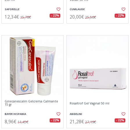
SAFORELLE
CUMLAUDE
12,34€
20,00€
- 22%
- 22%
15,78€
25,56€
Ginecanescalm Gelcrema Calmante
Rosaltrof Gel Vaginal 50 ml
15 gr
BAYER HISPANIA
ANGELINI
8,96€
21,28€
- 22%
- 22%
11,45€
27,19€