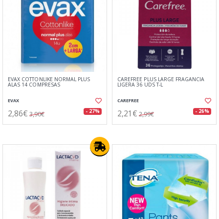
EVAX COTTONLIKE NORMAL PLUS
CAREFREE PLUS LARGE FRAGANCIA
ALAS 14 COMPRESAS
LIGERA 36 UDS T-L
EVAX
CAREFREE
2,86€
2,21€
- 27%
- 26%
3,90€
2,99€