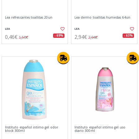
Lea refrescantes toallitas 20un
Lea dermo toallitas humedas 64un
LEA
LEA
0,46€
2,94€
- 69%
- 63%
1,50€
7,94€
Instituto español intimo gel odor
Instituto español intimo gel uso
block 300ml
diario 300ml