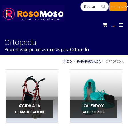
Powered
by
Tra
Ortopedia
Productos de primeras marcas para Ortopedia
INICIO
PARAFARMACIA
ORTOPEDIA
AYUDA A LA
CALZADO Y
DEAMBULACIÓN
ACCESORIOS