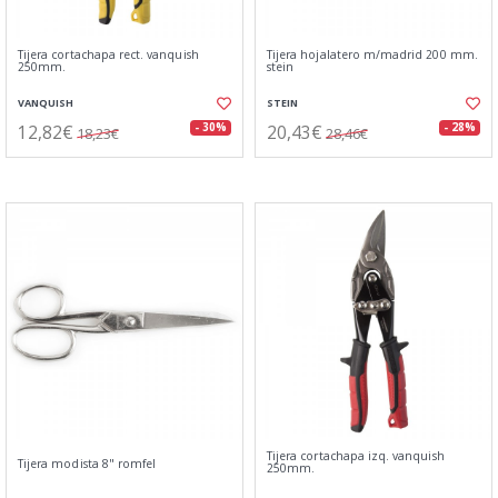
Tijera cortachapa rect. vanquish
Tijera hojalatero m/madrid 200 mm.
250mm.
stein
VANQUISH
STEIN
12,82€
20,43€
- 30%
- 28%
18,23€
28,46€
Tijera cortachapa izq. vanquish
Tijera modista 8" romfel
250mm.