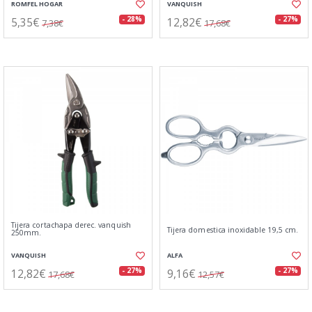
ROMFEL HOGAR
VANQUISH
5,35€
12,82€
- 28%
- 27%
7,38€
17,68€
Tijera cortachapa derec. vanquish
Tijera domestica inoxidable 19,5 cm.
250mm.
VANQUISH
ALFA
12,82€
9,16€
- 27%
- 27%
17,68€
12,57€