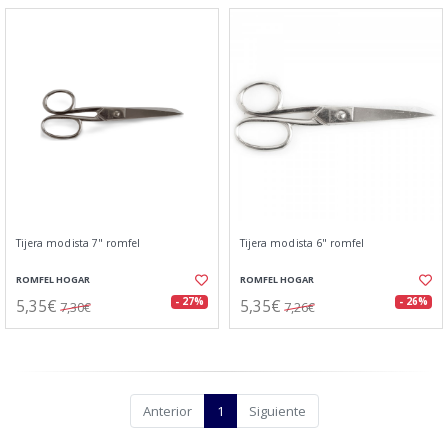
Tijera modista 7" romfel
Tijera modista 6" romfel
ROMFEL HOGAR
ROMFEL HOGAR
5,35€
5,35€
- 27%
- 26%
7,30€
7,26€
Anterior
1
Siguiente