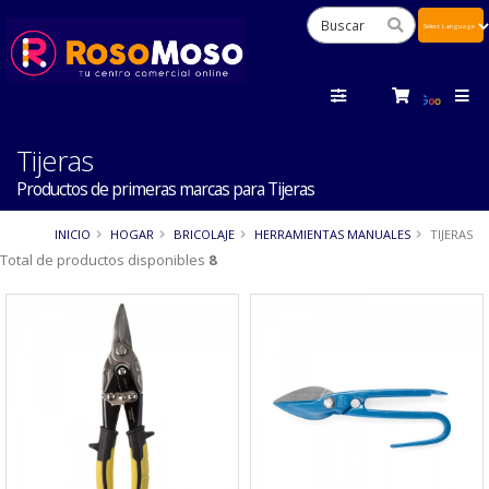
Powered
by
Tra
Tijeras
Productos de primeras marcas para Tijeras
INICIO
HOGAR
BRICOLAJE
HERRAMIENTAS MANUALES
TIJERAS
Total de productos disponibles
8