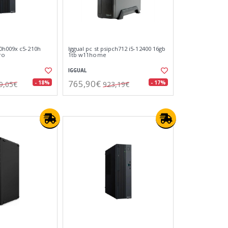
0h009x c5-210h
Iggual pc st psipch712 i5-12400 16gb
ro
1tb w11home
IGGUAL
765,90€
- 18%
- 17%
9,05€
923,19€