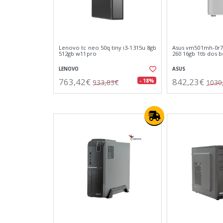
Lenovo tc neo 50q tiny i3-1315u 8gb
Asus vm501mh-0r7
512gb w11pro
260 16gb 1tb dos b
LENOVO
ASUS
763,42€
842,23€
- 18%
933,83€
1030