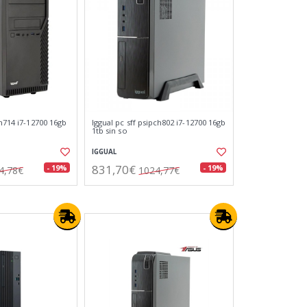
ch714 i7-12700 16gb
Iggual pc sff psipch802 i7-12700 16gb
1tb sin so
IGGUAL
831,70€
- 19%
- 19%
4,78€
1024,77€