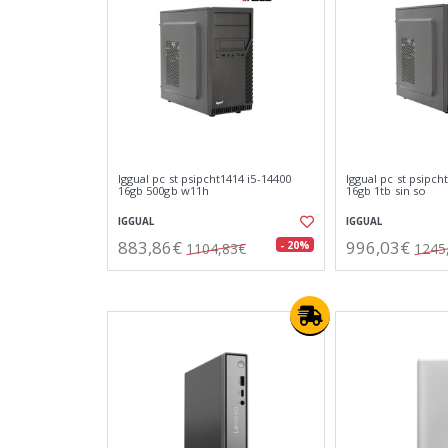
Iggual pc st psipcht1414 i5-14400
Iggual pc st psipch
16gb 500gb w11h
16gb 1tb sin so
IGGUAL
IGGUAL
883,86€
996,03€
- 20%
1104,83€
1245