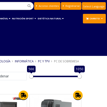
Acceso clientes
Registrarse
Powered by
Translate
OMÓVIL
NUTRICIÓN SPORT
DIETÉTICA NATURAL
CARRITO
OLOGÍA
INFORMÁTICA
PC Y TPV
PC DE SOBREMESA
566
1050
denar