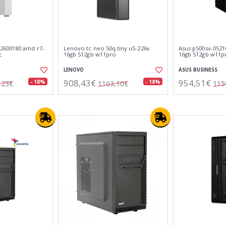
2600180 amd r7-
Lenovo tc neo 50q tiny u5-226v
Asus p500sv-0521
c
16gb 512gb w11pro
16gb 512gb w11p
LENOVO
ASUS BUSINESS
908,43€
954,51€
- 18%
- 18%
,23€
1103,10€
115