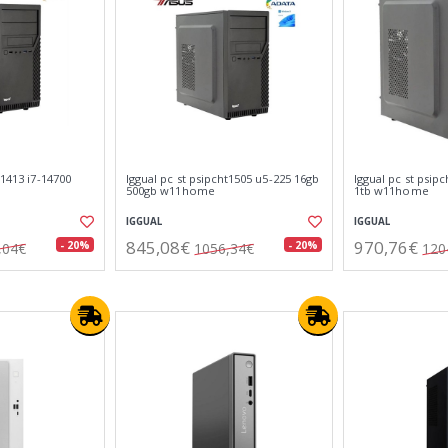
t1413 i7-14700
Iggual pc st psipcht1505 u5-225 16gb
Iggual pc st psip
500gb w11home
1tb w11home
IGGUAL
IGGUAL
845,08€
970,76€
- 20%
- 20%
,04€
1056,34€
120