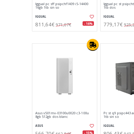
Iggual pc sff psipchf1409 i5-14400
Iggual pc st psipch
16gb 1tb sin so
1tb dos
IGGUAL
IGGUAL
811,64€
779,17€
- 16%
971,07€
925,
Asus v501mv-03100u0020 c3-100u
Pc st q9 psipc443 
8gb 512gb dos blanc
1tb sin so
ASUS
IGGUAL
566,70€
806,43€
- 15%
662,84€
943,