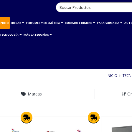
INICIO
HOGAR
PERFUMES Y COSMÉTICA
CUIDADO E HIGIENE
PARAFARMACIA
AUT
TECNOLOGÍA
MÁS CATEGORÍAS
INICIO
TECN
Marcas
Or