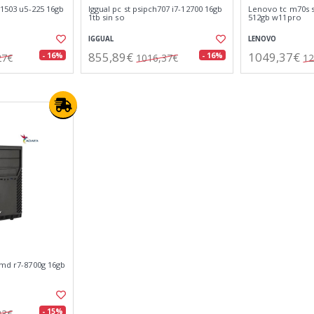
t1503 u5-225 16gb
Iggual pc st psipch707 i7-12700 16gb
Lenovo tc m70s s
1tb sin so
512gb w11pro
IGGUAL
LENOVO
855,89€
1049,37€
- 16%
- 16%
27€
1016,37€
12
amd r7-8700g 16gb
- 15%
23€