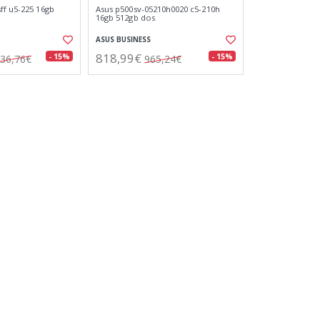
ff u5-225 16gb
Asus p500sv-05210h0020 c5-210h
16gb 512gb dos
ASUS BUSINESS
818,99€
- 15%
- 15%
36,76€
965,24€