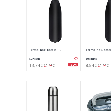
Termo inox. botella 1 l.
Termo inox. botella
SUPREME
SUPREME
13,74€
8,54€
- 30%
19,63€
12,20€