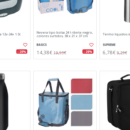
Nevera tipo bolsa 24 l ribete negro,
 12v-24v 1.5l.
Termo liquidos in
colores surtidos, 38 x 21 x 37 cm
BASICS
SUPREME
14,38€
6,78€
- 28%
- 28%
19,93€
9,29€