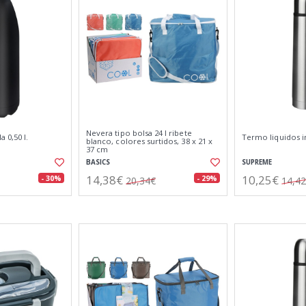
Nevera tipo bolsa 24 l ribete
 0,50 l.
Termo liquidos in
blanco, colores surtidos, 38 x 21 x
37 cm
BASICS
SUPREME
14,38€
10,25€
- 30%
- 29%
20,34€
14,4