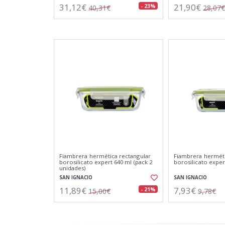
31,12€
21,90€
- 23%
40,31€
28,07€
Fiambrera hermética rectangular
Fiambrera herméti
borosilicato expert 640 ml (pack 2
borosilicato exper
unidades)
SAN IGNACIO
SAN IGNACIO
11,89€
7,93€
- 21%
15,00€
9,78€