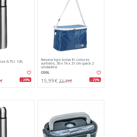
Nevera tipo bolsa 8 l colores
ox 0,75 l. 12h
surtidos, 30 x 16 x 21 cm (pack 2
unidades)
COOL
15,99€
- 29%
- 29%
2€
22,39€