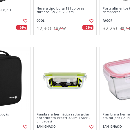
Nevera tipo bolsa 18 l colores
Porta alimentos 
 0,75 l.
surtidos, 29 x 31 x 21cm
fiambreras
COOL
FAGOR
12,30€
32,25€
- 26%
- 26%
16,69€
43,5
ppy (sin
Fiambrera hermética rectangular
Fiambrera hermét
borosilicato expert 370 ml (pack 2
450 ml (pack 2 un
unidades)
SAN IGNACIO
SAN IGNACIO