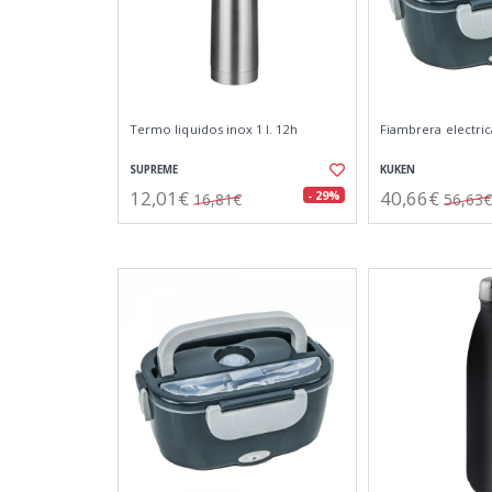
Termo liquidos inox 1 l. 12h
Fiambrera electrica
SUPREME
KUKEN
12,01€
40,66€
- 29%
16,81€
56,63€