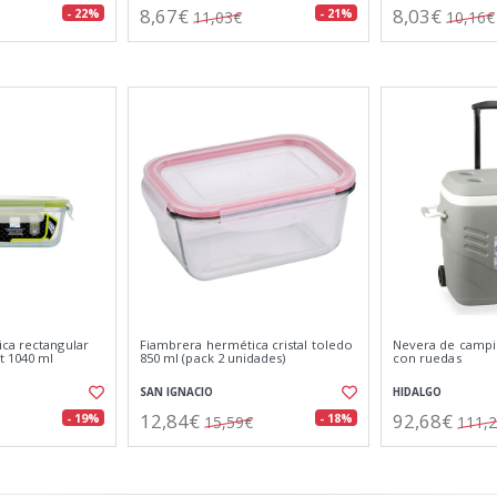
8,67€
8,03€
- 22%
- 21%
11,03€
10,16€
ca rectangular
Fiambrera hermética cristal toledo
Nevera de campin
t 1040 ml
850 ml (pack 2 unidades)
con ruedas
SAN IGNACIO
HIDALGO
12,84€
92,68€
- 19%
- 18%
15,59€
111,