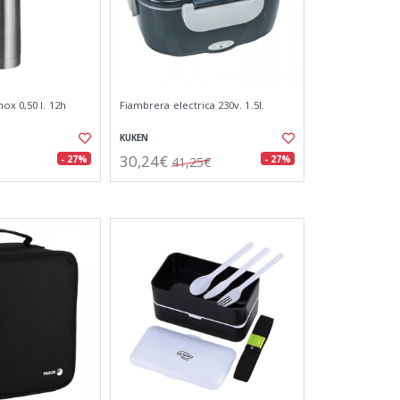
ox 0,50 l. 12h
Fiambrera electrica 230v. 1.5l.
KUKEN
30,24€
- 27%
- 27%
41,25€