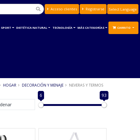
Acceso clientes
Registrarse
Powered by
Translate
 SPORT
DIETÉTICA NATURAL
TECNOLOGÍA
MÁS CATEGORÍAS
CARRITO
HOGAR
DECORACIÓN Y MENAJE
NEVERAS Y TERMOS
6
93
denar