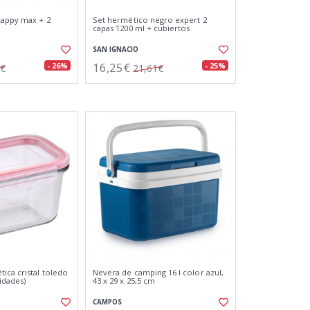
tappy max + 2
Set hermético negro expert 2
capas 1200 ml + cubiertos
SAN IGNACIO
16,25€
- 26%
- 25%
4€
21,61€
ica cristal toledo
Nevera de camping 16 l color azul,
idades)
43 x 29 x 25,5 cm
CAMPOS