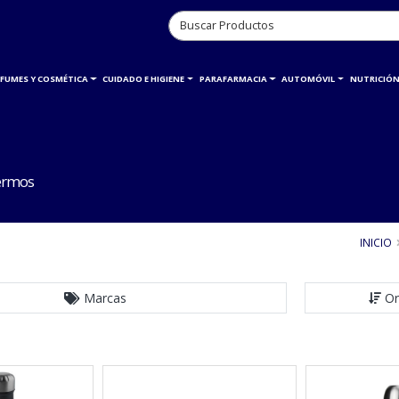
RFUMES Y COSMÉTICA
CUIDADO E HIGIENE
PARAFARMACIA
AUTOMÓVIL
NUTRICIÓN
termos
INICIO
Marcas
Or