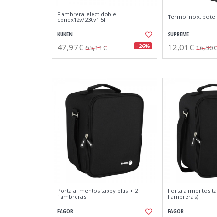
Fiambrera elect.doble
Termo inox. botella
conex12v/230v1.5l
KUKEN
SUPREME
47,97€
12,01€
- 26%
65,11€
16,30€
Porta alimentos tappy plus + 2
Porta alimentos ta
fiambreras
fiambreras)
FAGOR
FAGOR