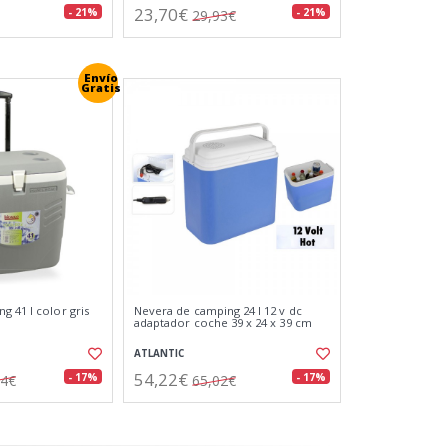
23,70€
- 21%
- 21%
29,93€
Envío
Gratis
g 41 l color gris
Nevera de camping 24 l 12 v dc
adaptador coche 39 x 24 x 39 cm
ATLANTIC
54,22€
- 17%
- 17%
24€
65,02€