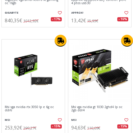
oc 16gb
4 ptos usb30
GIGABYTE
APPROX!
840,35€
13,42€
- 17%
- 16%
1012,92€
15,93€
Msi vga nvidia rtx 3050 lp e 6g oc
Msi vga nvidia gt 1030 2ghd4 lp oc
ddr6
2gb ddr4
MSI
MSI
253,92€
94,63€
- 15%
- 15%
299,27€
110,69€