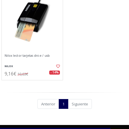
Nilox lector tarjetas dni-e / usb
NILOX
9,16€
- 14%
10,63€
Anterior
1
Siguiente