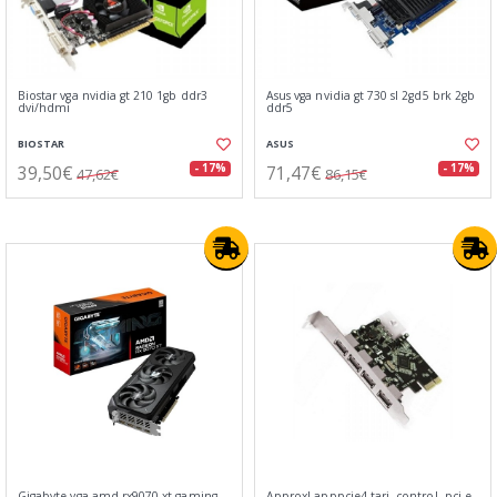
Biostar vga nvidia gt 210 1gb ddr3
Asus vga nvidia gt 730 sl 2gd5 brk 2gb
dvi/hdmi
ddr5
BIOSTAR
ASUS
39,50€
71,47€
- 17%
- 17%
47,62€
86,15€
Gigabyte vga amd rx9070 xt gaming
Approx! apppcie4 tarj. control. pci-e