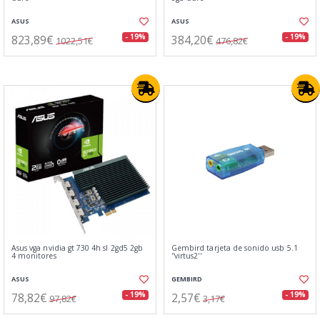
ASUS
ASUS
823,89€
384,20€
- 19%
- 19%
1022,51€
476,82€
Asus vga nvidia gt 730 4h sl 2gd5 2gb
Gembird tarjeta de sonido usb 5.1
4 monitores
''virtus2''
ASUS
GEMBIRD
78,82€
2,57€
- 19%
- 19%
97,82€
3,17€