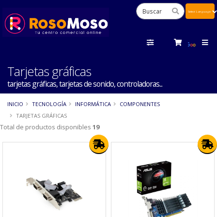
Powered
by
Tra
Tarjetas gráficas
tarjetas gráficas, tarjetas de sonido, controladoras...
INICIO
TECNOLOGÍA
INFORMÁTICA
COMPONENTES
TARJETAS GRÁFICAS
Total de productos disponibles
19