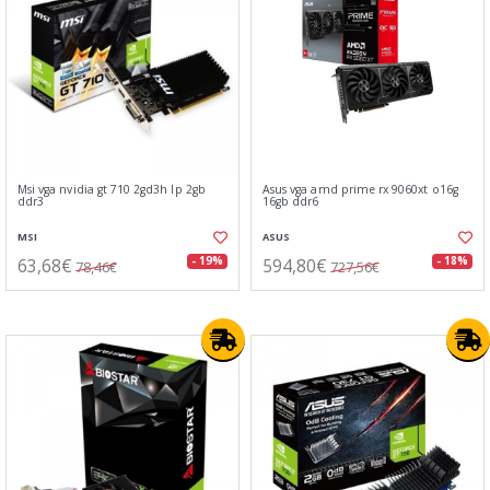
Msi vga nvidia gt 710 2gd3h lp 2gb
Asus vga amd prime rx 9060xt o16g
ddr3
16gb ddr6
MSI
ASUS
63,68€
594,80€
- 19%
- 18%
78,46€
727,56€