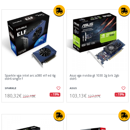
Sparkle vga intel arc a380 elf ed 6g
Asus vga nvidia gt 1030 2g brk 2gb
ddr6 single f
ddr5
SPARKLE
ASUS
180,32€
103,13€
- 19%
- 19%
222,18€
127,07€