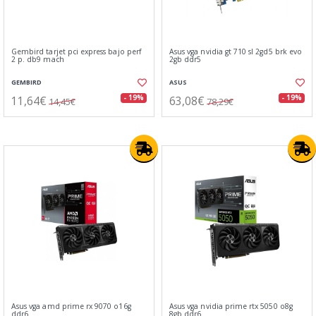
Gembird tarjet pci express bajo perf
Asus vga nvidia gt 710 sl 2gd5 brk evo
2 p. db9 mach
2gb ddr5
GEMBIRD
ASUS
11,64€
63,08€
- 19%
- 19%
14,45€
78,29€
Asus vga amd prime rx 9070 o16g
Asus vga nvidia prime rtx 5050 o8g
ddr6
8gb ddr6