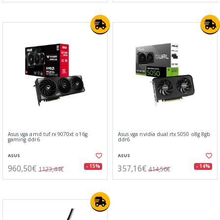
Asus vga amd tuf rx 9070xt o16g
Asus vga nvidia dual rtx 5050 o8g 8gb
gaming ddr6
ddr6
ASUS
ASUS
960,50€
357,16€
- 15%
- 14%
1123,44€
414,56€