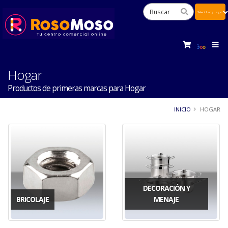
Powered
by
Tra
Hogar
Productos de primeras marcas para Hogar
INICIO
HOGAR
DECORACIÓN Y
BRICOLAJE
MENAJE