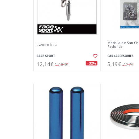
Medalla de San Ch
Llavero bala
Redonda
RACE SPORT
CAR+ACCESORIES
12,14€
5,19€
- 32%
17,84€
7,22€