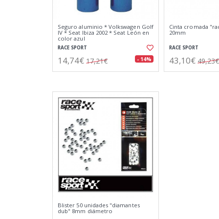
Seguro aluminio * Volkswagen Golf
Cinta cromada "ra
IV * Seat Ibiza 2002 * Seat León en
20mm
color azul
RACE SPORT
RACE SPORT
14,74€
43,10€
- 14%
17,21€
49,23€
Blister 50 unidades "diamantes
dub" 8mm diámetro