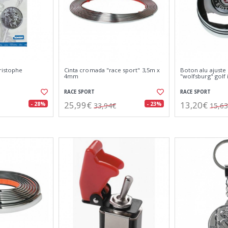
ristophe
Cinta cromada "race sport" 3,5m x
Boton alu ajuste
4mm
"wolfsburg" golf i
RACE SPORT
RACE SPORT
25,99€
13,20€
- 28%
- 23%
33,94€
15,6