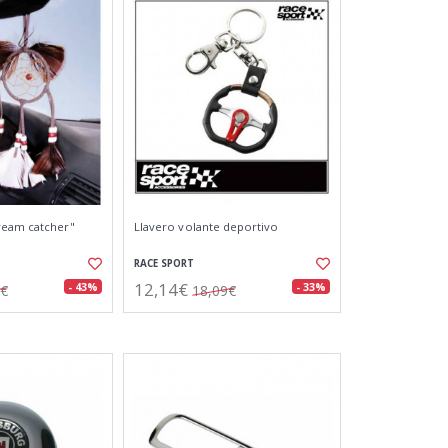
ream catcher"
Llavero volante deportivo
RACE SPORT
12,14€
- 43%
- 33%
6€
18,09€