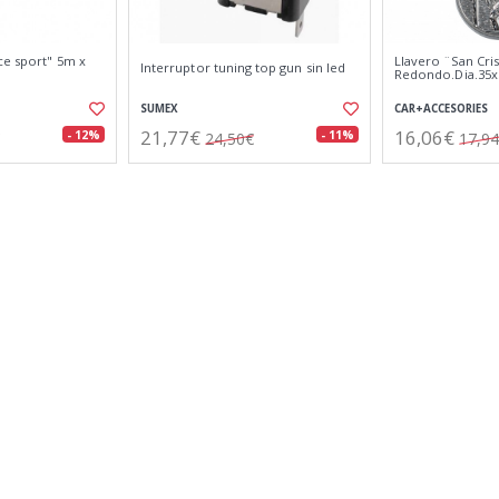
ce sport" 5m x
Llavero ¨San Cri
Interruptor tuning top gun sin led
Redondo.Dia.35
SUMEX
CAR+ACCESORIES
21,77€
16,06€
- 12%
- 11%
24,50€
17,9