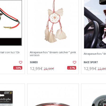
sal con luz 12v
Atrapasueños "dream catcher" pink
Atrapasueños "d
version
SUMEX
RACE SPORT
12,99€
12,99€
- 58%
- 57%
29,90€
22,8