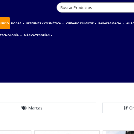
INICIO
HOGAR
PERFUMES Y COSMÉTICA
CUIDADO E HIGIENE
PARAFARMACIA
AUT
TECNOLOGÍA
MÁS CATEGORÍAS
Marcas
Or