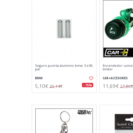
Seguro puerta aluminio bmw 3 e36.
Encendedor univer
par
blíster
BMW
CAR+ACCESORIES
5,10€
11,69€
- 75%
20,14€
27,86€