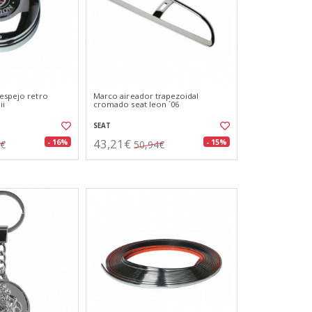
 espejo retro
Marco aireador trapezoidal
ii
cromado seat leon ´06
SEAT
43,21€
- 16%
- 15%
3€
50,94€