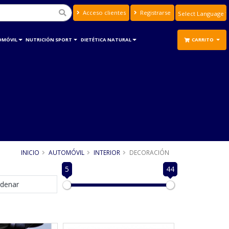
Acceso clientes
Registrarse
Powered by
Translate
OMÓVIL
NUTRICIÓN SPORT
DIETÉTICA NATURAL
CARRITO
INICIO
AUTOMÓVIL
INTERIOR
DECORACIÓN
5
44
denar