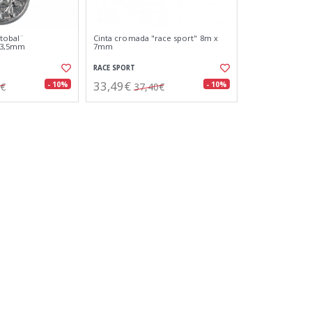
stobal¨
Cinta cromada "race sport" 8m x
x3,5mm
7mm
RACE SPORT
33,49€
- 10%
- 10%
4€
37,40€