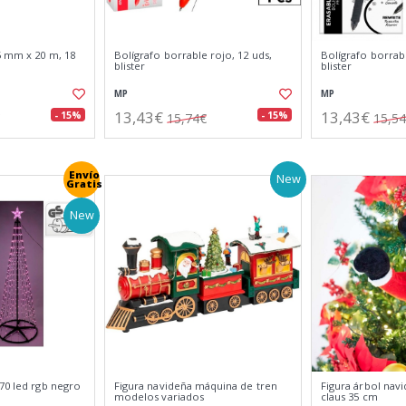
5 mm x 20 m, 18
Bolígrafo borrable rojo, 12 uds,
Bolígrafo borrab
blister
blister
MP
MP
13,43€
13,43€
- 15%
- 15%
15,74€
15,5
Envío
New
Gratis
New
70 led rgb negro
Figura navideña máquina de tren
Figura árbol navi
modelos variados
claus 35 cm