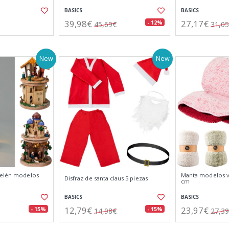
BASICS
BASICS
39,98€
27,17€
- 12%
45,69€
31,0
New
New
belén modelos
Manta modelos va
Disfraz de santa claus 5 piezas
cm
BASICS
BASICS
12,79€
23,97€
- 15%
- 15%
14,98€
27,3