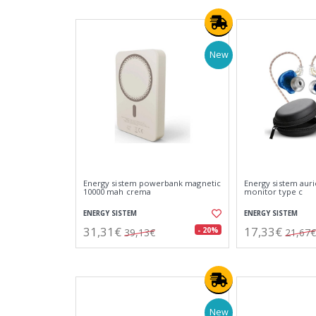
New
Energy sistem powerbank magnetic
Energy sistem auri
10000 mah crema
monitor type c
ENERGY SISTEM
ENERGY SISTEM
31,31€
17,33€
- 20%
39,13€
21,67€
New