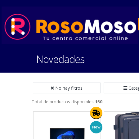
Novedades
No hay filtros
Cate
Total de productos disponibles
150
New