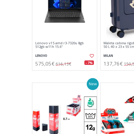
Lenovo v15 amd r3-7320u 8gb
Maleta cabina rígi
512gb w11h 15.6"
50 l, 40 x 23 x 55 c
LENOVO
MILAN
575,05€
137,76€
- 7%
616,13€
150,
New