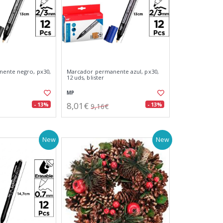
ente negro, px30,
Marcador permanente azul, px30,
12 uds, blister
MP
8,01€
- 13%
- 13%
9,16€
New
New