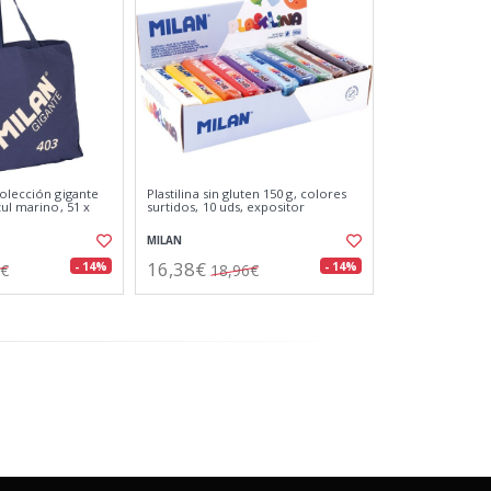
colección gigante
Plastilina sin gluten 150 g, colores
zul marino, 51 x
surtidos, 10 uds, expositor
MILAN
16,38€
- 14%
- 14%
3€
18,96€