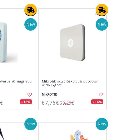
New
New
owerbank magnetic
Mikrotik sxtsq-5axd cpe outdoor
wifi6 1xgbe
MIKROTIK
67,76€
- 18%
- 14%
9€
79,25€
New
New