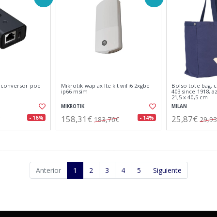
 conversor poe
Mikrotik wap ax lte kit wifi6 2xgbe
Bolso tote bag, 
ip66 msim
403 since 1918, a
21,5 x 40,5 cm
MIKROTIK
MILAN
158,31€
25,87€
- 16%
- 14%
183,76€
29,9
Anterior
1
2
3
4
5
Siguiente