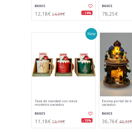
BASICS
BASICS
12,18€
78,25€
- 14%
14,09€
New
Taza de navidad con nieve
Escena portal de 
modelos variados
variados
BASICS
BASICS
11,18€
36,76€
- 15%
13,10€
43,32€