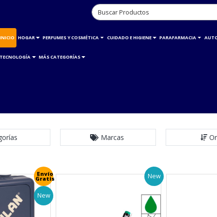
INICIO
HOGAR
PERFUMES Y COSMÉTICA
CUIDADO E HIGIENE
PARAFARMACIA
AUT
TECNOLOGÍA
MÁS CATEGORÍAS
gorías
Marcas
Or
Envío
New
Gratis
New