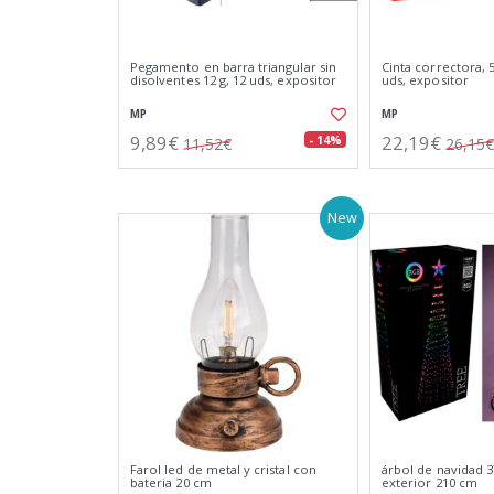
Pegamento en barra triangular sin
Cinta correctora, 
disolventes 12 g, 12 uds, expositor
uds, expositor
MP
MP
9,89€
22,19€
- 14%
11,52€
26,15€
New
Farol led de metal y cristal con
árbol de navidad 3
bateria 20 cm
exterior 210 cm