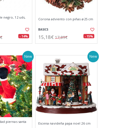
le negro, 12 uds,
Corona adviento con piñas ø25 cm
BASICS
15,18€
- 14%
- 15%
4€
17,89€
New
New
dad piernas santa
Escena navideña papa noel 26 cm