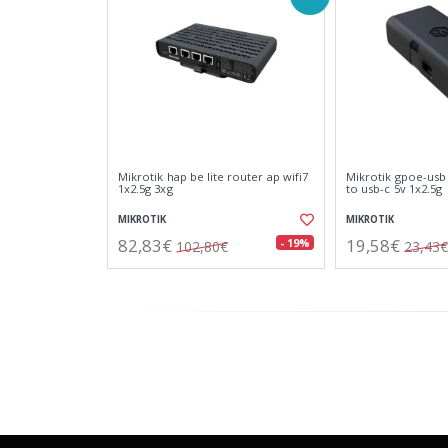
Mikrotik hap be lite router ap wifi7
Mikrotik gpoe-usb
1x2.5g 3xg
to usb-c 5v 1x2.5g
MIKROTIK
MIKROTIK
82,83€
19,58€
- 19%
102,80€
23,43€