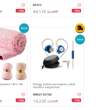
BASICS
44,13€
- 12%
- 15%
5€
51,69€
New
New
riados 130 x 160
Energy sistem auriculares cable
monitor earphones
ENERGY SISTEM
14,23€
- 12%
- 17%
9€
17,15€