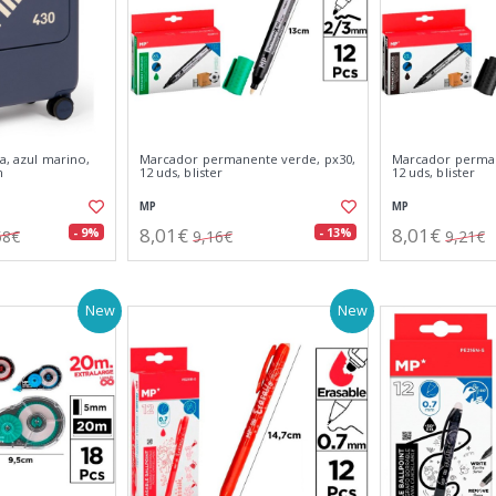
da, azul marino,
Marcador permanente verde, px30,
Marcador perman
m
12 uds, blister
12 uds, blister
MP
MP
8,01€
8,01€
- 9%
- 13%
58€
9,16€
9,21€
New
New