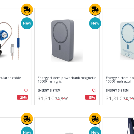
New
New
culares cable
Energy sistem powerbank magnetic
Energy sistem p
10000 mah gris
10000 mah azul
ENERGY SISTEM
ENERGY SISTEM
31,31€
31,31€
- 20%
- 15%
36,90€
38,2
New
New