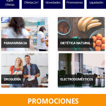
Super
Ofertas 2x1
Novedades
Promociones
Liquidación
Ofertas
PARAFARMACIA
DIETÉTICA NATURAL
DROGUERÍA
ELECTRODOMÉSTICOS
PROMOCIONES